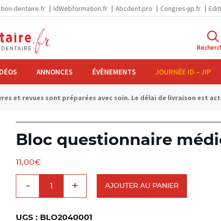
tion-dentaire.fr
IdWebformation.fr
Abcdent.pro
Congres-jip.fr
Edit
Recherc
IDÉOS
ANNONCES
ÉVÈNEMENTS
JOURNÉE ID – JIP
res et revues sont préparées avec soin. Le délai de livraison est ac
Bloc questionnaire médi
11,00
€
quantité
-
+
de
AJOUTER AU PANIER
Bloc
questionnaire
médical
UGS :
BLO2040001