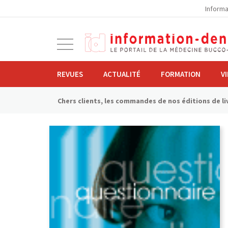
la
Informa
navigation
Ouvrir
la
navigation
REVUES
ACTUALITÉ
FORMATION
V
Chers clients, les commandes de nos éditions de liv