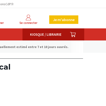
ionsCdP.fr
Je m'abonne
her
Se connecter
PANIER
KIOSQUE / LIBRAIRIE
tuellement estimé entre 7 et 10 jours ouvrés.
cal