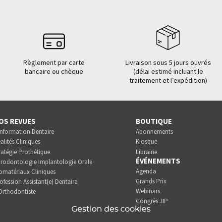
Règlement par carte
Livraison sous 5 jours ouvrés
bancaire ou chèque
(délai estimé incluant le
traitement et l’expédition)
OS REVUES
BOUTIQUE
Information Dentaire
Abonnements
alités Cliniques
Kiosque
ratégie Prothétique
Librairie
ÉVÉNEMENTS
rodontologie Implantologie Orale
Agenda
omatériaux Cliniques
Grands Prix
ofession Assistant(e) Dentaire
Webinars
Orthodontiste
Congrès JIP
Gestion des cookies