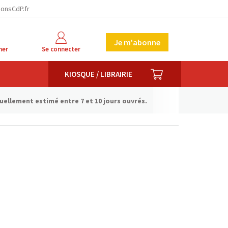
ionsCdP.fr
Je m'abonne
her
Se connecter
PANIER
KIOSQUE / LIBRAIRIE
tuellement estimé entre 7 et 10 jours ouvrés.