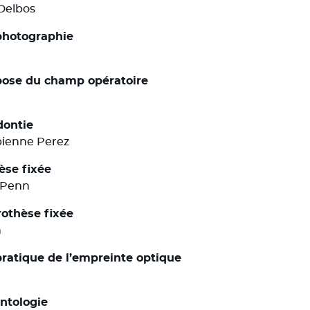
 Delbos
 photographie
a pose du champ opératoire
dontie
bienne Perez
hèse fixée
e Penn
rothèse fixée
n
 pratique de l’empreinte optique
antologie