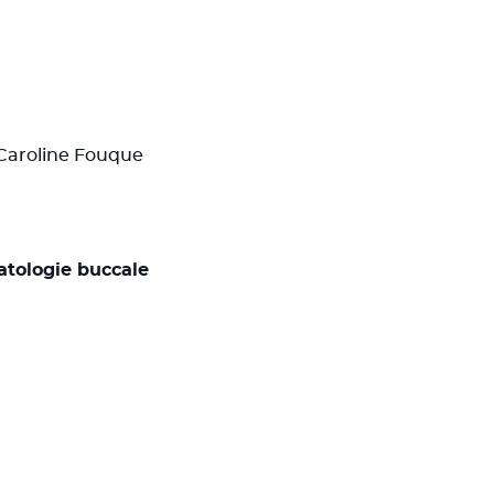
 Caroline Fouque
matologie buccale