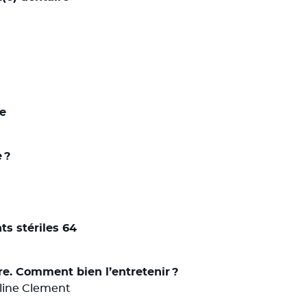
re
 ?
ts stériles 64
ire. Comment bien l’entretenir ?
line Clement