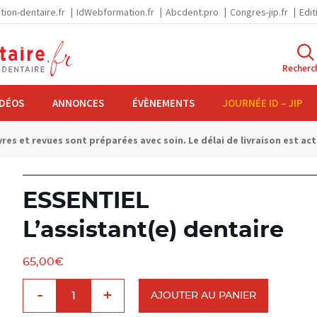
tion-dentaire.fr
IdWebformation.fr
Abcdent.pro
Congres-jip.fr
Edit
Recherc
IDÉOS
ANNONCES
ÉVÈNEMENTS
JOURNÉE ID – JIP
res et revues sont préparées avec soin. Le délai de livraison est ac
ESSENTIEL
L’assistant(e) dentaire
65,00
€
quantité
-
+
de
AJOUTER AU PANIER
ESSENTIELL'assistant(e)