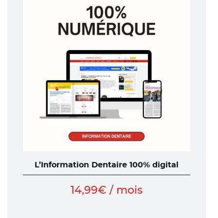
plusieurs
variations.
Les
options
peuvent
être
choisies
sur
la
page
du
produit
L’Information Dentaire 100% digital
14,99
€
/ mois