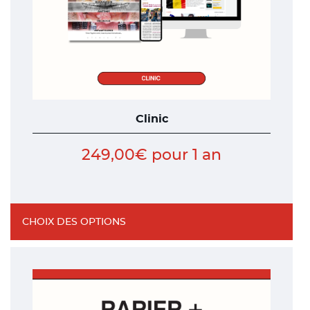
sur
la
page
du
produit
Clinic
249,00
€
pour 1 an
CHOIX DES OPTIONS
Ce
produit
a
plusieurs