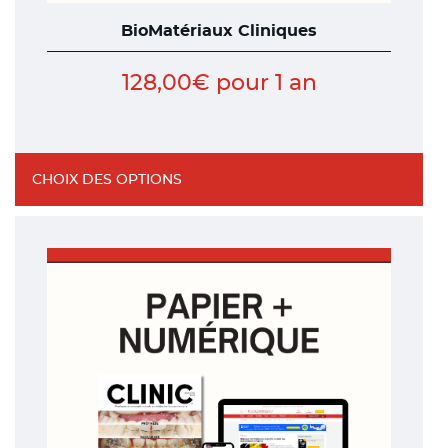
BioMatériaux Cliniques
128,00
€
pour 1 an
CHOIX DES OPTIONS
Ce
produit
a
plusieurs
variations.
Les
options
peuvent
être
choisies