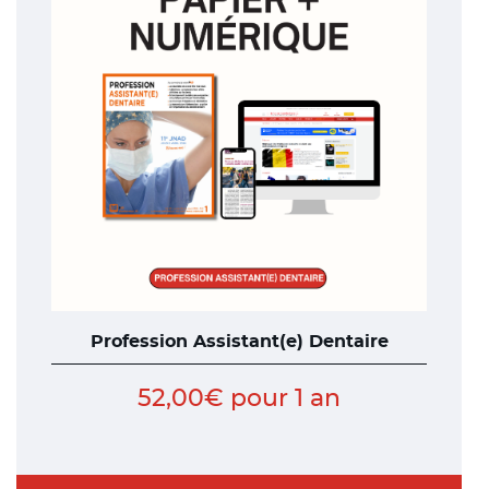
variations.
Les
options
peuvent
être
choisies
sur
la
page
du
produit
Profession Assistant(e) Dentaire
52,00
€
pour 1 an