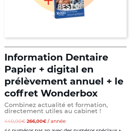
Information Dentaire
Papier + digital en
prélèvement annuel + le
coffret Wonderbox
Combinez actualité et formation,
directement utiles au cabinet !
Le
Le
440,00
€
266,00
€
/ année
prix
prix
initial
actuel
44 numéros par an avec des numéros spéciaux +