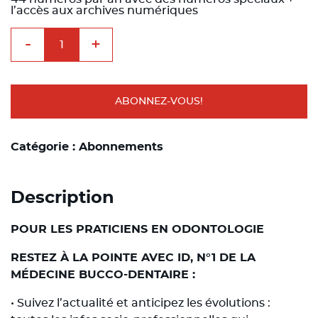
était :
est :
l’accès aux archives numériques
440,00€.
266,00€.
quantité
-
+
de
Information
Dentaire
Papier
+
digital
ABONNEZ-VOUS!
en
prélèvement
annuel
+
Catégorie :
Abonnements
le
coffret
Wonderbox
Description
POUR LES PRATICIENS EN ODONTOLOGIE
RESTEZ À LA POINTE AVEC ID, N°1 DE LA
MÉDECINE BUCCO-DENTAIRE :
• Suivez l’actualité et anticipez les évolutions :