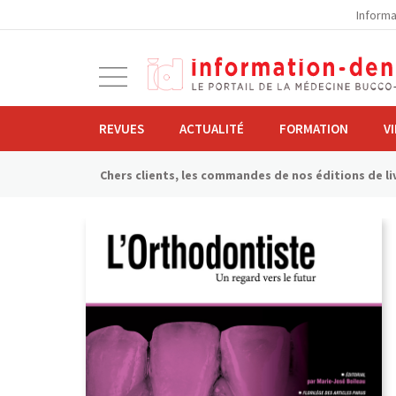
la
Informa
navigation
Ouvrir
la
navigation
REVUES
ACTUALITÉ
FORMATION
V
Chers clients, les commandes de nos éditions de liv