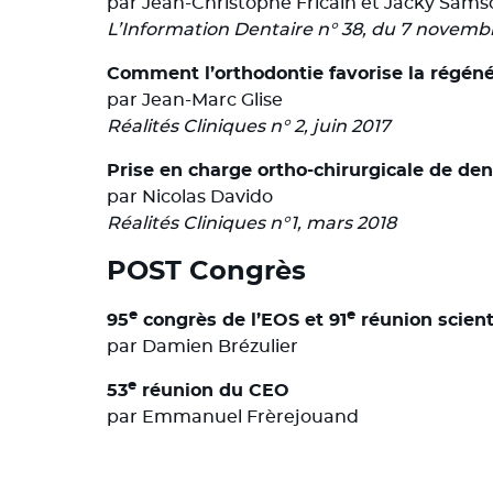
par Jean-Christophe Fricain et Jacky Sams
L’Information Dentaire n° 38, du 7 novemb
Comment l’orthodontie favorise la régéné
par Jean-Marc Glise
Réalités Cliniques n° 2, juin 2017
Prise en charge ortho-chirurgicale de den
par Nicolas Davido
Réalités Cliniques n°1, mars 2018
POST Congrès
e
e
95
congrès de l’EOS et 91
réunion scient
par Damien Brézulier
e
53
réunion du CEO
par Emmanuel Frèrejouand