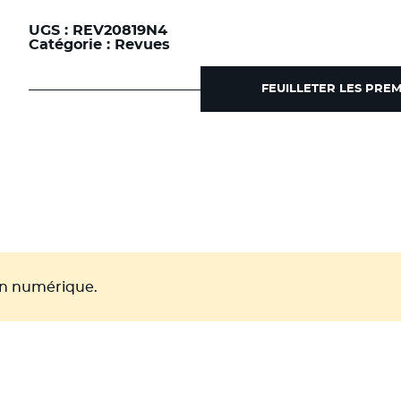
-
Vol
8
UGS :
REV20819N4
n°4
Catégorie :
Revues
Septembre
-
Octobre
FEUILLETER LES PRE
2019
ion numérique.