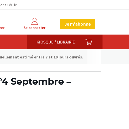
ionsCdP.fr
Je m'abonne
her
Se connecter
PANIER
KIOSQUE / LIBRAIRIE
tuellement estimé entre 7 et 10 jours ouvrés.
n°4 Septembre –