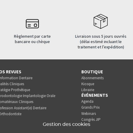
Règlement par carte
Livraison sous 5 jours ouvrés
bancaire ou chèque
(délai estimé incluant le
traitement et l’expédition)
OS REVUES
BOUTIQUE
Information Dentaire
Abonnements
alités Cliniques
Kiosque
ratégie Prothétique
Librairie
ÉVÉNEMENTS
rodontologie Implantologie Orale
Agenda
omatériaux Cliniques
Grands Prix
ofession Assistant(e) Dentaire
Webinars
Orthodontiste
Congrès JIP
Gestion des cookies