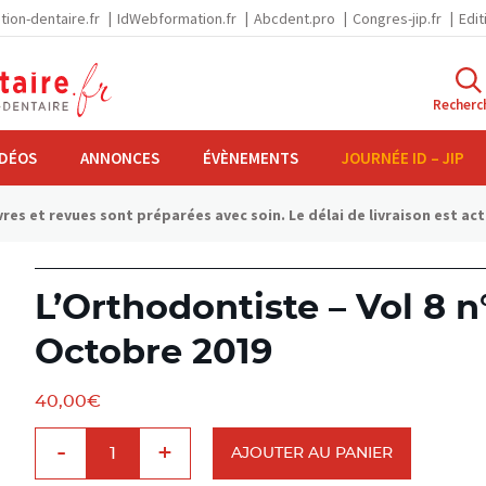
tion-dentaire.fr
IdWebformation.fr
Abcdent.pro
Congres-jip.fr
Edit
Recherc
IDÉOS
ANNONCES
ÉVÈNEMENTS
JOURNÉE ID – JIP
res et revues sont préparées avec soin. Le délai de livraison est ac
L’Orthodontiste – Vol 8 
Octobre 2019
40,00
€
quantité
-
+
de
AJOUTER AU PANIER
L'Orthodontiste