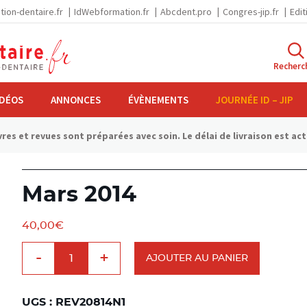
tion-dentaire.fr
IdWebformation.fr
Abcdent.pro
Congres-jip.fr
Edit
Recherc
IDÉOS
ANNONCES
ÉVÈNEMENTS
JOURNÉE ID – JIP
res et revues sont préparées avec soin. Le délai de livraison est ac
Mars 2014
40,00
€
quantité
-
+
de
AJOUTER AU PANIER
Mars
2014
UGS :
REV20814N1