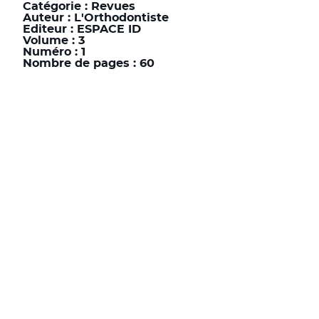
Catégorie :
Revues
Auteur :
L'Orthodontiste
Editeur :
ESPACE ID
Volume :
3
Numéro :
1
Nombre de pages :
60