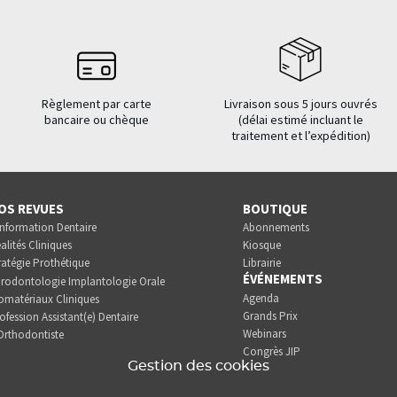
Règlement par carte
Livraison sous 5 jours ouvrés
bancaire ou chèque
(délai estimé incluant le
traitement et l’expédition)
OS REVUES
BOUTIQUE
Information Dentaire
Abonnements
alités Cliniques
Kiosque
ratégie Prothétique
Librairie
ÉVÉNEMENTS
rodontologie Implantologie Orale
Agenda
omatériaux Cliniques
Grands Prix
ofession Assistant(e) Dentaire
Webinars
Orthodontiste
Congrès JIP
Gestion des cookies