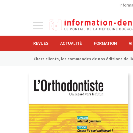
la
Informa
navigation
Ouvrir
la
navigation
REVUES
ACTUALITÉ
FORMATION
V
Chers clients, les commandes de nos éditions de liv