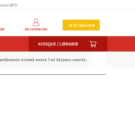
ionsCdP.fr
Je m'abonne
her
Se connecter
PANIER
KIOSQUE / LIBRAIRIE
tuellement estimé entre 7 et 10 jours ouvrés.