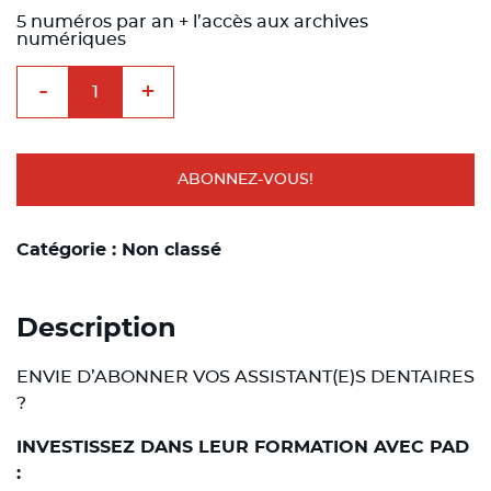
prix
prix
initial
actuel
5 numéros par an + l’accès aux archives
était :
est :
numériques
80,00€.
52,00€.
quantité
-
+
de
Profession
Assistant(e)
Dentaire
Papier
+
ABONNEZ-VOUS!
digital
en
prélèvement
annuel
Catégorie :
Non classé
+
le
coffret
wonderbox
Description
ENVIE D’ABONNER VOS ASSISTANT(E)S DENTAIRES
?
INVESTISSEZ DANS LEUR FORMATION AVEC PAD
: