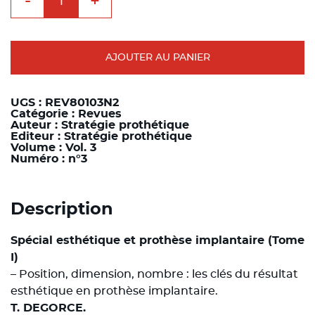
-
+
de
Stratégie
Prothétique
-
Vol.
3
AJOUTER AU PANIER
n°3
-
Juin
2003
UGS :
REV80103N2
Catégorie :
Revues
Auteur :
Stratégie prothétique
Editeur :
Stratégie prothétique
Volume :
Vol. 3
Numéro :
n°3
Description
Spécial esthétique et prothèse implantaire (Tome
I)
– Position, dimension, nombre : les clés du résultat
esthétique en prothèse implantaire.
T. DEGORCE.