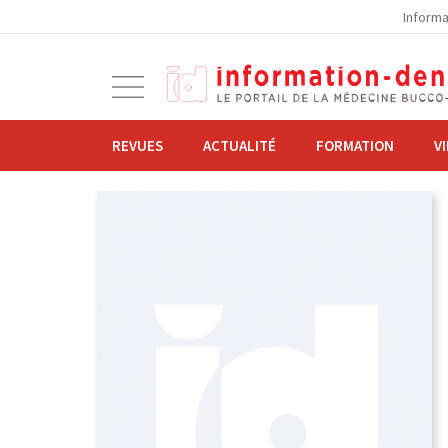
la
Informa
navigation
Ouvrir
la
navigation
REVUES
ACTUALITÉ
FORMATION
V