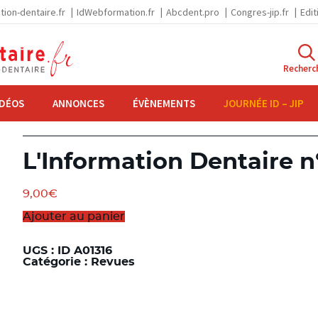
tion-dentaire.fr
IdWebformation.fr
Abcdent.pro
Congres-jip.fr
Edit
Recherc
IDÉOS
ANNONCES
ÉVÈNEMENTS
JOURNÉE ID – JIP
L'Information Dentaire n°
9,00
€
Ajouter au panier
UGS :
ID A01316
Catégorie :
Revues