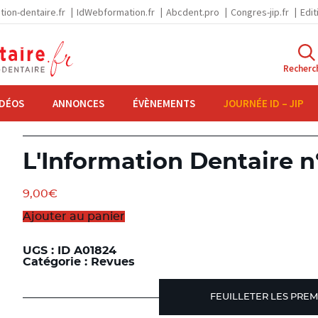
tion-dentaire.fr
IdWebformation.fr
Abcdent.pro
Congres-jip.fr
Edit
Recherc
IDÉOS
ANNONCES
ÉVÈNEMENTS
JOURNÉE ID – JIP
L'Information Dentaire n°
9,00
€
Ajouter au panier
UGS :
ID A01824
Catégorie :
Revues
FEUILLETER LES PREM