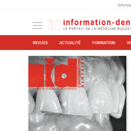
la
Informa
navigation
Ouvrir
la
navigation
REVUES
ACTUALITÉ
FORMATION
V