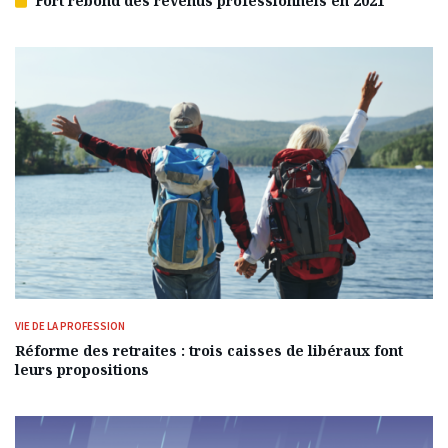
Fort rebond des revenus professionnels en 2021
Article
réservé
à
nos
abonnés
VIE DE LA PROFESSION
Réforme des retraites : trois caisses de libéraux font
leurs propositions