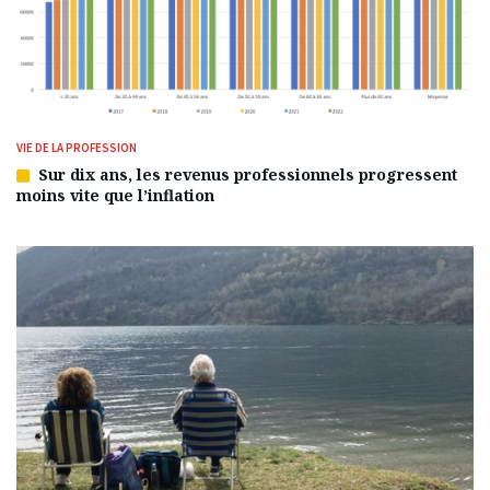
VIE DE LA PROFESSION
Sur dix ans, les revenus professionnels progressent
Article
moins vite que l’inflation
réservé
à
nos
abonnés