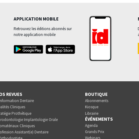
APPLICATION MOBILE
Retrouvez les éditions abonnés sur
notre application mobile
OS REVUES
BOUTIQUE
Information Dentaire
Abonnements
alités Cliniques
Kiosque
ratégie Prothétique
Librairie
ÉVÉNEMENTS
rodontologie Implantologie Orale
Agenda
omatériaux Cliniques
Grands Prix
ofession Assistant(e) Dentaire
Webinars
Orthodontiste