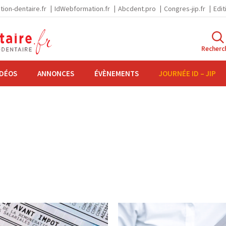
tion-dentaire.fr
IdWebformation.fr
Abcdent.pro
Congres-jip.fr
Edit
Recherc
IDÉOS
ANNONCES
ÉVÈNEMENTS
JOURNÉE ID – JIP