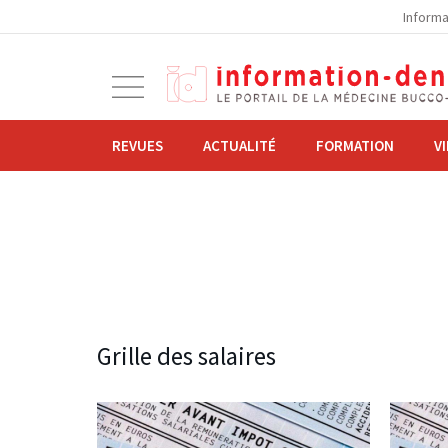
la
Informa
navigation
Ouvrir
la
navigation
REVUES
ACTUALITÉ
FORMATION
V
Grille des salaires