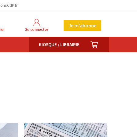
ionsCdP.fr
Je m'abonne
her
Se connecter
PANIER
KIOSQUE / LIBRAIRIE