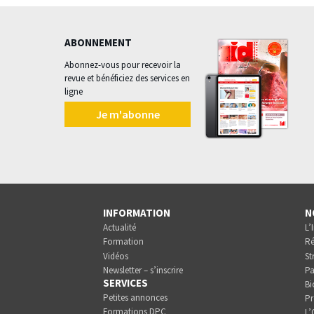
ABONNEMENT
Abonnez-vous pour recevoir la
revue et bénéficiez des services en
ligne
Je m'abonne
INFORMATION
N
Actualité
L’
Formation
Ré
Vidéos
St
Newsletter – s’inscrire
Pa
SERVICES
Bi
Petites annonces
Pr
Formations DPC
L’