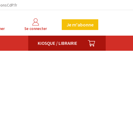
ionsCdP.fr
Je m'abonne
her
Se connecter
PANIER
KIOSQUE / LIBRAIRIE