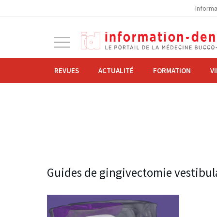
la
Informa
navigation
Ouvrir
la
navigation
REVUES
ACTUALITÉ
FORMATION
V
Guides de gingivectomie vestibul