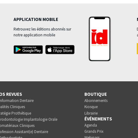
APPLICATION MOBILE
Retrouvez les éditions abonnés sur
notre application mobile
OS REVUES
BOUTIQUE
Information Dentaire
Abonnements
alités Cliniques
Kiosque
ratégie Prothétique
Librairie
ÉVÉNEMENTS
rodontologie Implantologie Orale
Agenda
omatériaux Cliniques
Grands Prix
ofession Assistant(e) Dentaire
Webinars
Orthodontiste