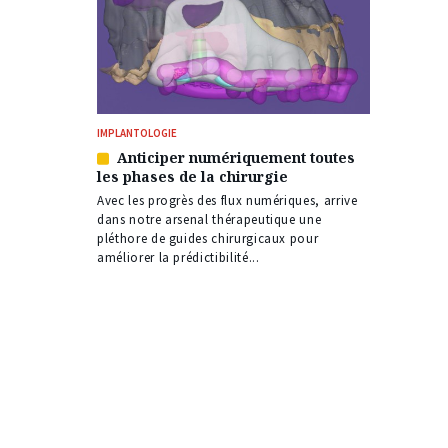
IMPLANTOLOGIE
Anticiper numériquement toutes
Article
les phases de la chirurgie
réservé
à
Avec les progrès des flux numériques, arrive
nos
dans notre arsenal thérapeutique une
abonnés
pléthore de guides chirurgicaux pour
améliorer la prédictibilité...