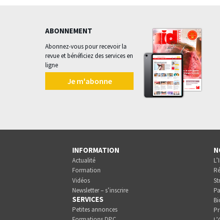
ABONNEMENT
Abonnez-vous pour recevoir la
revue et bénéficiez des services en
ligne
Je m'abonne
INFORMATION
N
Actualité
L’
Formation
Ré
Vidéos
St
Newsletter – s’inscrire
Pa
SERVICES
Bi
Petites annonces
Pr
Formations DPC
L’