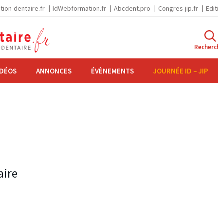
tion-dentaire.fr
IdWebformation.fr
Abcdent.pro
Congres-jip.fr
Edit
Recherc
IDÉOS
ANNONCES
ÉVÈNEMENTS
JOURNÉE ID – JIP
aire