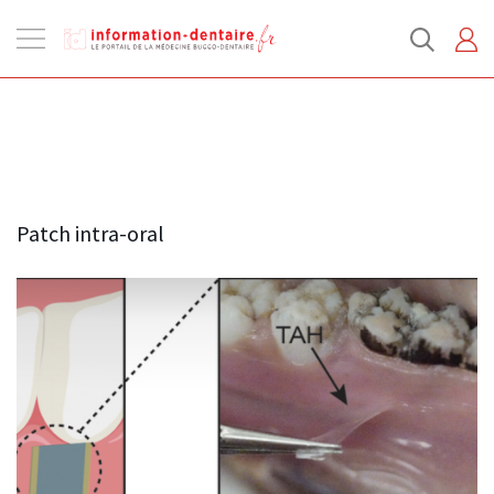
Ouvrir
la
navigation
Patch intra-oral