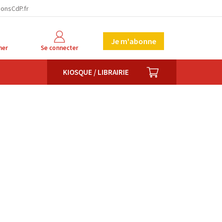
ionsCdP.fr
Je m'abonne
her
Se connecter
PANIER
KIOSQUE / LIBRAIRIE