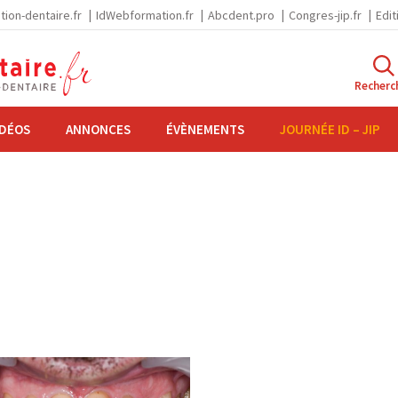
tion-dentaire.fr
IdWebformation.fr
Abcdent.pro
Congres-jip.fr
Edit
Recherc
IDÉOS
ANNONCES
ÉVÈNEMENTS
JOURNÉE ID – JIP