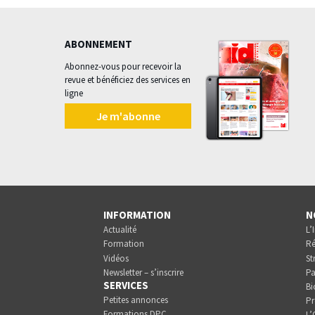
ABONNEMENT
Abonnez-vous pour recevoir la
revue et bénéficiez des services en
ligne
Je m'abonne
INFORMATION
N
Actualité
L’
Formation
Ré
Vidéos
St
Newsletter – s’inscrire
Pa
SERVICES
Bi
Petites annonces
Pr
Formations DPC
L’