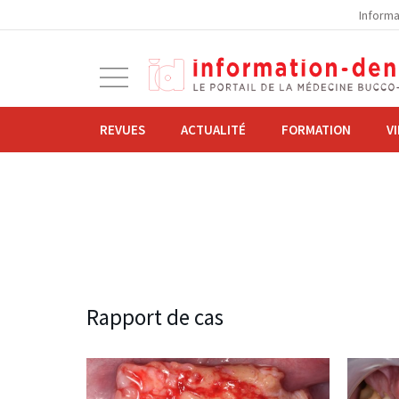
la
Informa
navigation
Ouvrir
la
navigation
REVUES
ACTUALITÉ
FORMATION
V
Rapport de cas