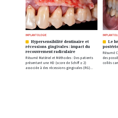
IMPLANTOLOGIE
IMPLANTOL
Hypersensibilité dentinaire et
Le br
Article
Article
récessions gingivales : impact du
postéri
réservé
réservé
recouvrement radiculaire
à
à
Résumé Ce
nos
nos
Résumé Matériel et Méthodes : Des patients
des possib
abonnés
abonné
présentant une HD (score de Schiff ≥ 2)
collés can
associée à des récessions gingivales (RG)...