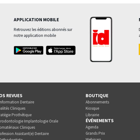
APPLICATION MOBILE
Retrouvez les éditions abonnés sur
notre application mobile
OS REVUES
BOUTIQUE
Information Dentaire
Abonnements
alités Cliniques
Kiosque
ratégie Prothétique
Librairie
ÉVÉNEMENTS
rodontologie Implantologie Orale
Agenda
omatériaux Cliniques
Grands Prix
ofession Assistant(e) Dentaire
Webinars
Orthodontiste