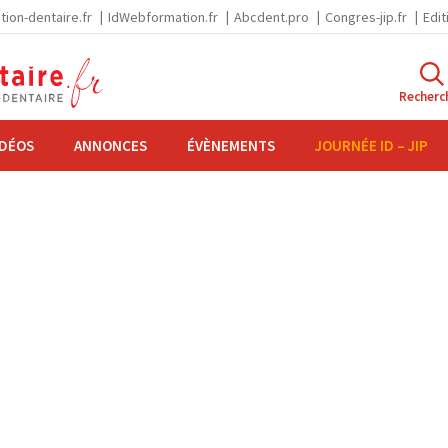
tion-dentaire.fr
IdWebformation.fr
Abcdent.pro
Congres-jip.fr
Edit
Recherc
IDÉOS
ANNONCES
ÉVÈNEMENTS
JOURNÉE ID – JIP