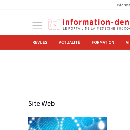
la
Informa
navigation
Ouvrir
la
navigation
REVUES
ACTUALITÉ
FORMATION
V
Site Web