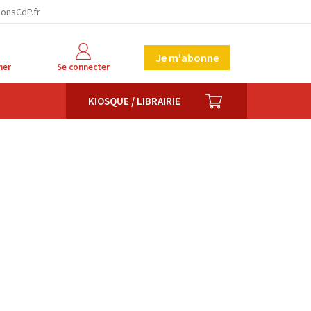
ionsCdP.fr
Je m'abonne
her
Se connecter
PANIER
KIOSQUE / LIBRAIRIE