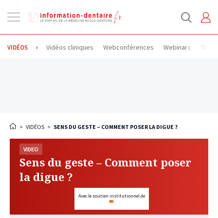
Ouvrir
la
navigation
Vidéos cliniques
Webconférences
Webinars
Toute
VIDÉOS
>
VIDÉOS
>
SENS DU GESTE – COMMENT POSER LA DIGUE ?
VIDEO
Sens du geste – Comment poser
la digue ?
Avec le soutien institutionnel de