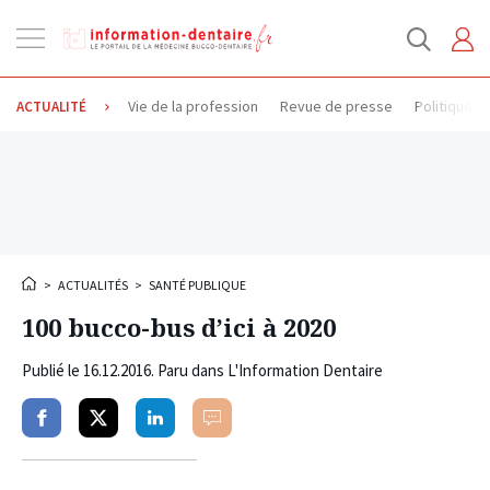
Ouvrir
la
navigation
Vie de la profession
Revue de presse
Politique d
ACTUALITÉ
>
ACTUALITÉS
>
SANTÉ PUBLIQUE
100 bucco-bus d’ici à 2020
Publié le
16.12.2016
. Paru dans L'Information Dentaire
Partager
Partager
Partager
Commenter
sur
sur
sur
facebook
twitter
linkedin