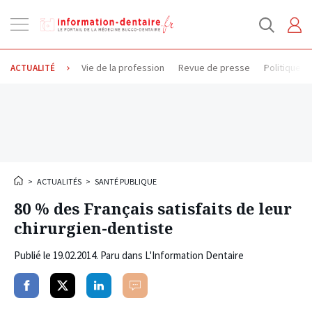
Ouvrir
la
navigation
Vie de la profession
Revue de presse
Politique d
ACTUALITÉ
>
ACTUALITÉS
>
SANTÉ PUBLIQUE
80 % des Français satisfaits de leur
chirurgien-dentiste
Publié le
19.02.2014
. Paru dans L'Information Dentaire
Partager
Partager
Partager
Commenter
sur
sur
sur