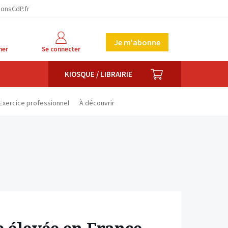
facebook
twitter
linkedin
ionsCdP.fr
Je m'abonne
her
Se connecter
PANIER
KIOSQUE / LIBRAIRIE
Exercice professionnel
À découvrir