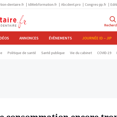
tion-dentaire.fr
IdWebformation.fr
Abcdent.pro
Congres-jip.fr
Edit
Recherc
IDÉOS
ANNONCES
ÉVÈNEMENTS
JOURNÉE ID – JIP
se
Politique de santé
Santé publique
Vie du cabinet
COVID-19