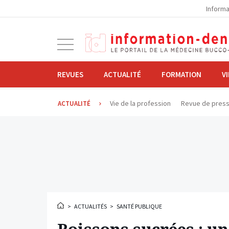
la
Informa
navigation
Ouvrir
la
navigation
REVUES
ACTUALITÉ
FORMATION
V
Vie de la profession
Revue de pres
ACTUALITÉ
>
ACTUALITÉS
>
SANTÉ PUBLIQUE