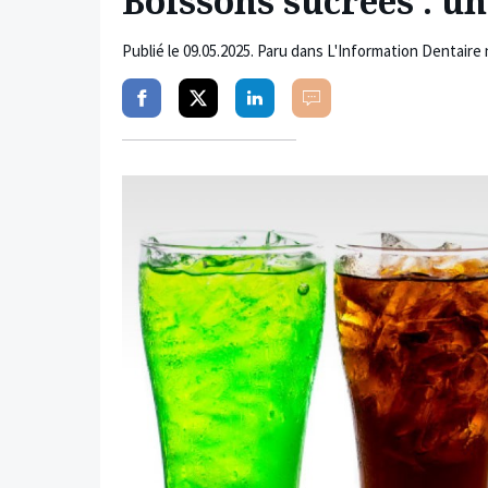
Boissons sucrées : u
Publié le
09.05.2025
. Paru dans L'Information Dentaire 
Partager
Partager
Partager
Commenter
sur
sur
sur
facebook
twitter
linkedin