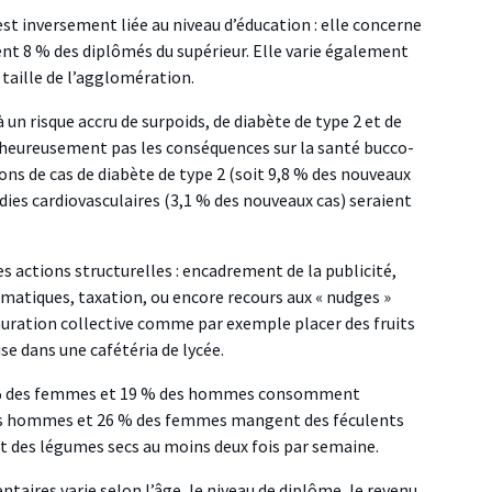
t inversement liée au niveau d’éducation : elle concerne
t 8 % des diplômés du supérieur. Elle varie également
 taille de l’agglomération.
un risque accru de surpoids, de diabète de type 2 et de
lheureusement pas les conséquences sur la santé bucco-
ons de cas de diabète de type 2 (soit 9,8 % des nouveaux
dies cardiovasculaires (3,1 % des nouveaux cas) seraient
 actions structurelles : encadrement de la publicité,
omatiques, taxation, ou encore recours aux « nudges »
ration collective comme par exemple placer des fruits
se dans une cafétéria de lycée.
 % des femmes et 19 % des hommes consomment
des hommes et 26 % des femmes mangent des féculents
des légumes secs au moins deux fois par semaine.
aires varie selon l’âge, le niveau de diplôme, le revenu