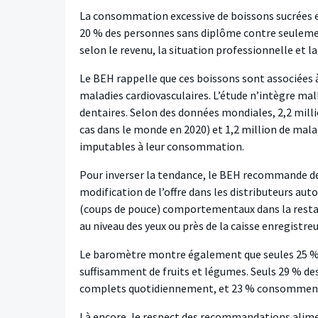
La consommation excessive de boissons sucrées es
20 % des personnes sans diplôme contre seulemen
selon le revenu, la situation professionnelle et la
Le BEH rappelle que ces boissons sont associées à 
maladies cardiovasculaires. L’étude n’intègre ma
dentaires. Selon des données mondiales, 2,2 milli
cas dans le monde en 2020) et 1,2 million de mala
imputables à leur consommation.
Pour inverser la tendance, le BEH recommande des
modification de l’offre dans les distributeurs aut
(coups de pouce) comportementaux dans la restau
au niveau des yeux ou près de la caisse enregistreu
Le baromètre montre également que seules 25
suffisamment de fruits et légumes. Seuls 29 % 
complets quotidiennement, et 23 % consomment 
Là encore, le respect des recommandations aliment