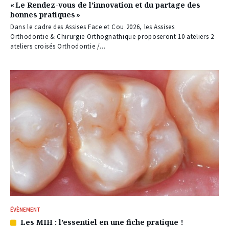
« Le Rendez-vous de l’innovation et du partage des
réservé
bonnes pratiques »
à
nos
Dans le cadre des Assises Face et Cou 2026, les Assises
abonnés
Orthodontie & Chirurgie Orthognathique proposeront 10 ateliers 2
ateliers croisés Orthodontie /...
ÉVÈNEMENT
Les MIH : l’essentiel en une fiche pratique !
Article