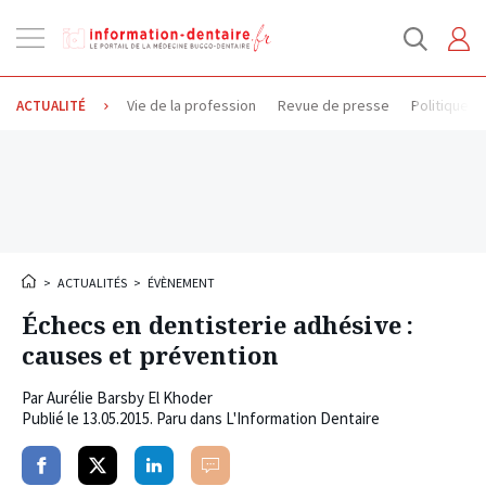
Ouvrir
la
navigation
Vie de la profession
Revue de presse
Politique d
ACTUALITÉ
>
ACTUALITÉS
>
ÉVÈNEMENT
Échecs en dentisterie adhésive :
causes et prévention
Par
Aurélie Barsby El Khoder
Publié le
13.05.2015
. Paru dans L'Information Dentaire
Partager
Partager
Partager
Commenter