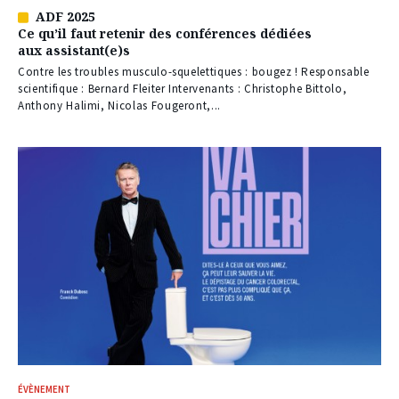
ADF 2025
Article
Ce qu’il faut retenir des conférences dédiées
réservé
aux assistant(e)s
à
nos
Contre les troubles musculo-squelettiques : bougez ! Responsable
abonnés
scientifique : Bernard Fleiter Intervenants : Christophe Bittolo,
Anthony Halimi, Nicolas Fougeront,...
ÉVÈNEMENT