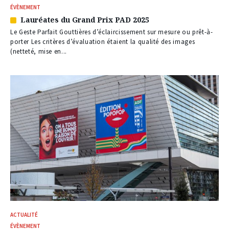
ÉVÈNEMENT
Lauréates du Grand Prix PAD 2025
Article
réservé
Le Geste Parfait Gouttières d’éclaircissement sur mesure ou prêt-à-
à
porter Les critères d’évaluation étaient la qualité des images
nos
(netteté, mise en...
abonnés
ACTUALITÉ
ÉVÈNEMENT