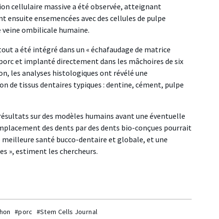
on cellulaire massive a été observée, atteignant
s ont ensuite ensemencées avec des cellules de pulpe
e veine ombilicale humaine.
 tout a été intégré dans un « échafaudage de matrice
 porc et implanté directement dans les mâchoires de six
on, les analyses histologiques ont révélé une
ion de tissus dentaires typiques : dentine, cément, pulpe
 résultats sur des modèles humains avant une éventuelle
 remplacement des dents par des dents bio-conçues pourrait
ne meilleure santé bucco-dentaire et globale, et une
es », estiment les chercheurs.
hon
#porc
#Stem Cells Journal