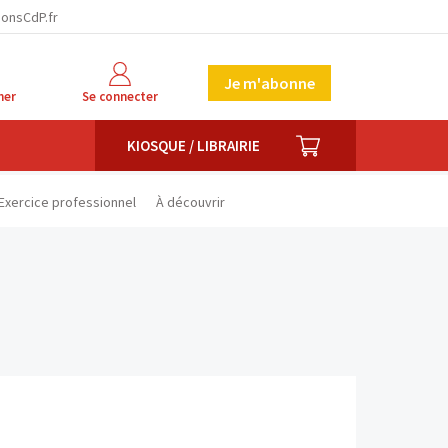
facebook
twitter
linkedin
ionsCdP.fr
Je m'abonne
her
Se connecter
PANIER
KIOSQUE / LIBRAIRIE
Exercice professionnel
À découvrir