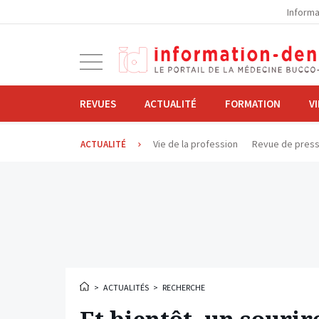
la
Informa
navigation
Ouvrir
la
navigation
REVUES
ACTUALITÉ
FORMATION
V
Vie de la profession
Revue de pres
ACTUALITÉ
>
ACTUALITÉS
>
RECHERCHE