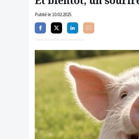
Et bientôt, un sourir
Publié le
10.02.2025
.
Partager
Partager
Partager
Commenter
sur
sur
sur
facebook
twitter
linkedin