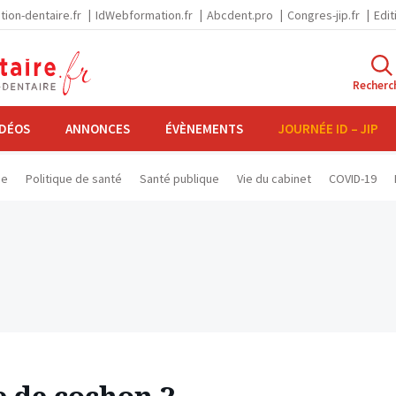
tion-dentaire.fr
IdWebformation.fr
Abcdent.pro
Congres-jip.fr
Edit
Recherc
IDÉOS
ANNONCES
ÉVÈNEMENTS
JOURNÉE ID – JIP
se
Politique de santé
Santé publique
Vie du cabinet
COVID-19