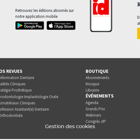
Retrouvez les éditions abonnés sur
notre application mobile
D
a
OS REVUES
BOUTIQUE
Information Dentaire
Abonnements
alités Cliniques
Kiosque
ratégie Prothétique
Librairie
ÉVÉNEMENTS
rodontologie Implantologie Orale
Agenda
omatériaux Cliniques
Grands Prix
ofession Assistant(e) Dentaire
Webinars
Orthodontiste
Congrès JIP
Gestion des cookies