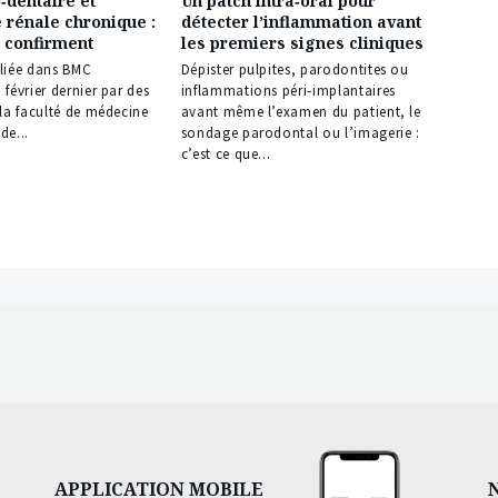
‑dentaire et
Un patch intra‑oral pour
e rénale chronique :
détecter l’inflammation avant
e confirment
les premiers signes cliniques
liée dans BMC
Dépister pulpites, parodontites ou
février dernier par des
inflammations péri‑implantaires
la faculté de médecine
avant même l’examen du patient, le
de...
sondage parodontal ou l’imagerie :
c’est ce que...
APPLICATION MOBILE