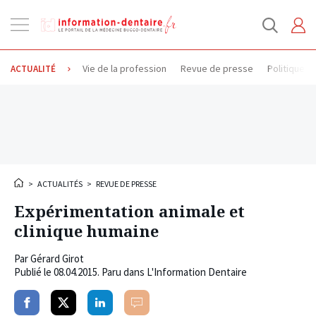
Ouvrir
la
navigation
Vie de la profession
Revue de presse
Politique d
ACTUALITÉ
>
ACTUALITÉS
>
REVUE DE PRESSE
Expérimentation animale et
clinique humaine
Par
Gérard Girot
Publié le
08.04.2015
. Paru dans L'Information Dentaire
Partager
Partager
Partager
Commenter