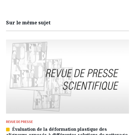
Sur le même sujet
REVUE DE PRESSE
Évaluation de la déformation plastique des
Article
aligneurs exposés à différentes solutions de nettoyage