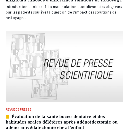
réservé
à
Introduction et objectif. La manipulation quotidienne des aligneurs
nos
par les patients soulève la question de l’impact des solutions de
abonnés
nettoyage...
REVUE DE PRESSE
Évaluation de la santé bucco-dentaire et des
Article
habitudes orales délétères après adénoïdectomie ou
réservé
adéno-amygdalectomie chez l’enfant
à