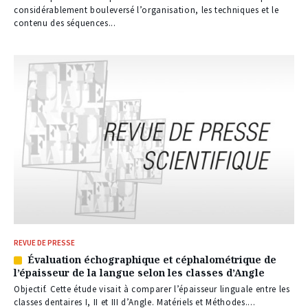
nos
considérablement bouleversé l’organisation, les techniques et le
abonnés
contenu des séquences...
REVUE DE PRESSE
Évaluation échographique et céphalométrique de
Article
l’épaisseur de la langue selon les classes d’Angle
réservé
à
Objectif. Cette étude visait à comparer l’épaisseur linguale entre les
nos
classes dentaires I, II et III d’Angle. Matériels et Méthodes....