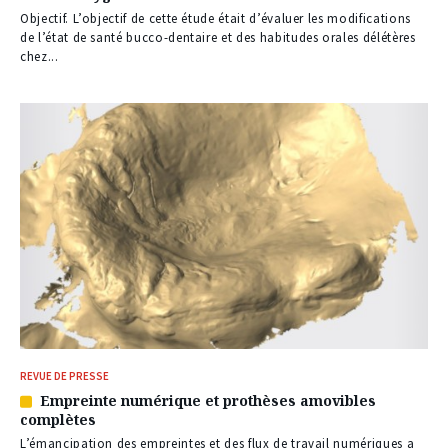
nos
Objectif. L’objectif de cette étude était d’évaluer les modifications
abonnés
de l’état de santé bucco-dentaire et des habitudes orales délétères
chez...
REVUE DE PRESSE
Empreinte numérique et prothèses amovibles
Article
complètes
réservé
à
L’émancipation des empreintes et des flux de travail numériques a