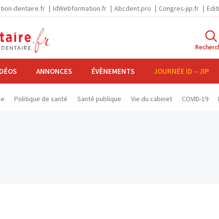
tion-dentaire.fr
IdWebformation.fr
Abcdent.pro
Congres-jip.fr
Edit
Recherc
IDÉOS
ANNONCES
ÉVÈNEMENTS
JOURNÉE ID – JIP
se
Politique de santé
Santé publique
Vie du cabinet
COVID-19