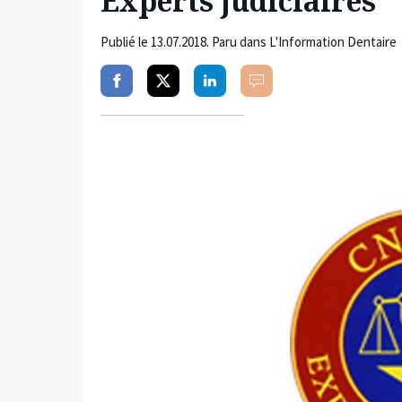
Experts judiciaires
Publié le
13.07.2018
. Paru dans L'Information Dentaire
Partager
Partager
Partager
Commenter
sur
sur
sur
facebook
twitter
linkedin