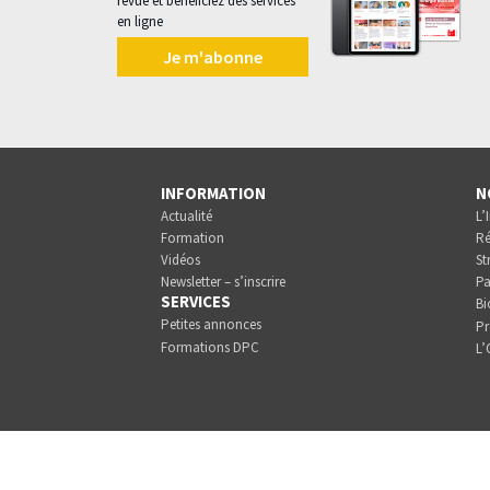
revue et bénéficiez des services
en ligne
Je m'abonne
INFORMATION
N
Actualité
L’
Formation
Ré
Vidéos
St
Newsletter – s’inscrire
Pa
SERVICES
Bi
Petites annonces
Pr
Formations DPC
L’