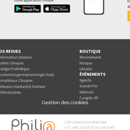
notre application mobile
D
a
OS REVUES
BOUTIQUE
Information Dentaire
Abonnements
alités Cliniques
Kiosque
ratégie Prothétique
Librairie
ÉVÉNEMENTS
rodontologie Implantologie Orale
Agenda
omatériaux Cliniques
Grands Prix
ofession Assistant(e) Dentaire
Webinars
Orthodontiste
Congrès JIP
Gestion des cookies
L'INFORMATION DENTAIRE
EST UNE SOCIÉTÉ DU GROUPE