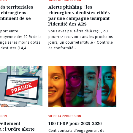
és territoriales
Alerte phishing : les
 chirurgiens-
chirurgiens-dentistes ciblés
ontinuent de se
par une campagne usurpant
l’identité des ARS
pport entre
Vous avez peut-être déjà reçu, ou
é moyenne des 10 % de la
pourriez recevoir dans les prochains
nçaise les moins dotés
jours, un courriel intitulé « Contrôle
dentistes (14,4...
de conformité –...
SSION
VIE DE LA PROFESSION
vellement
100 CESP pour 2025-2026
n : l’Ordre alerte
Cent contrats d’engagement de