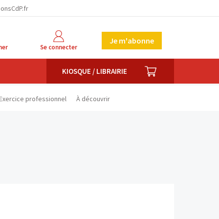
facebook
twitter
linkedin
ionsCdP.fr
Je m'abonne
her
Se connecter
PANIER
KIOSQUE / LIBRAIRIE
Exercice professionnel
À découvrir