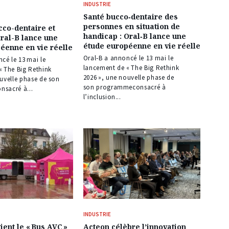
INDUSTRIE
Santé bucco‑dentaire des
personnes en situation de
co-dentaire et
handicap : Oral‑B lance une
Oral-B lance une
étude européenne en vie réelle
éenne en vie réelle
Oral‑B a annoncé le 13 mai le
cé le 13 mai le
lancement de « The Big Rethink
« The Big Rethink
2026 », une nouvelle phase de
uvelle phase de son
son programmeconsacré à
sacré à...
l’inclusion...
INDUSTRIE
ient le « Bus AVC »
Acteon célèbre l’innovation