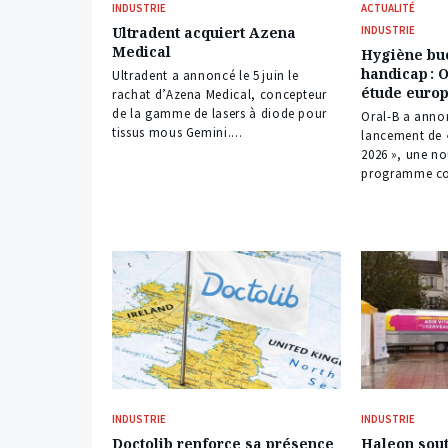
INDUSTRIE
ACTUALITÉ
Ultradent acquiert Azena
INDUSTRIE
Medical
Hygiène buc
handicap : 
Ultradent a annoncé le 5 juin le
étude europ
rachat d’Azena Medical, concepteur
de la gamme de lasers à diode pour
Oral-B a annon
tissus mous Gemini....
lancement de 
2026 », une no
programme con
INDUSTRIE
INDUSTRIE
Doctolib renforce sa présence
Haleon sout