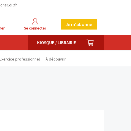
facebook
twitter
linkedin
ionsCdP.fr
Je m'abonne
her
Se connecter
PANIER
KIOSQUE / LIBRAIRIE
Exercice professionnel
À découvrir