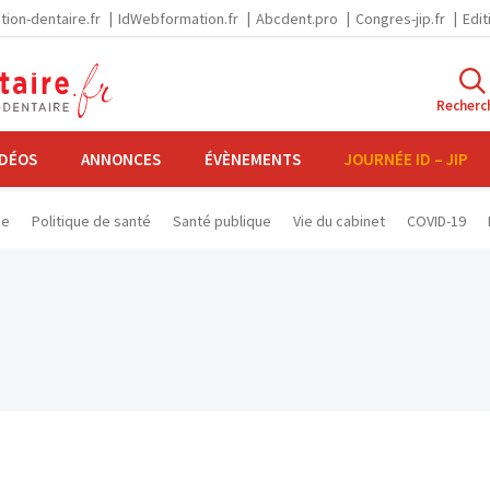
tion-dentaire.fr
IdWebformation.fr
Abcdent.pro
Congres-jip.fr
Edit
Recherc
IDÉOS
ANNONCES
ÉVÈNEMENTS
JOURNÉE ID – JIP
se
Politique de santé
Santé publique
Vie du cabinet
COVID-19