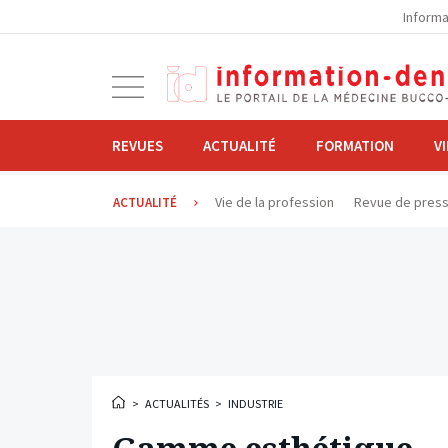
la
Informa
navigation
Ouvrir
la
navigation
REVUES
ACTUALITÉ
FORMATION
V
Vie de la profession
Revue de pres
ACTUALITÉ
>
ACTUALITÉS
>
INDUSTRIE