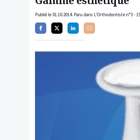
Gamme esthétique
Publié le
01.10.2014
. Paru dans L'Orthodontiste n°3 - 
Partager
Partager
Partager
Commenter
sur
sur
sur
facebook
twitter
linkedin