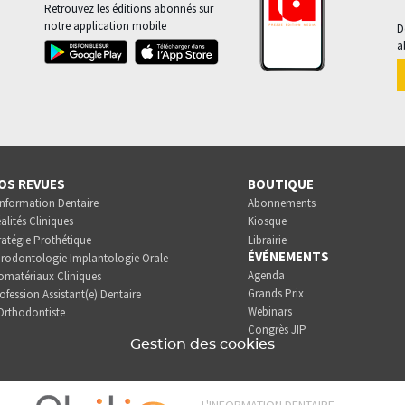
Retrouvez les éditions abonnés sur
notre application mobile
D
a
OS REVUES
BOUTIQUE
Information Dentaire
Abonnements
alités Cliniques
Kiosque
ratégie Prothétique
Librairie
ÉVÉNEMENTS
rodontologie Implantologie Orale
Agenda
omatériaux Cliniques
Grands Prix
ofession Assistant(e) Dentaire
Webinars
Orthodontiste
Congrès JIP
Gestion des cookies