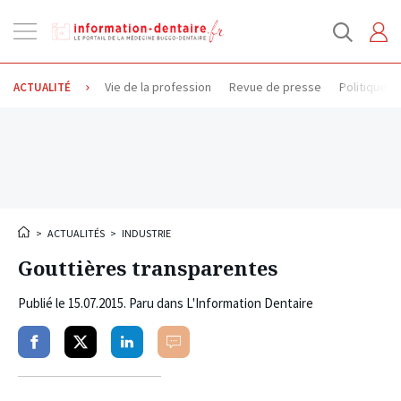
Ouvrir
la
navigation
Vie de la profession
Revue de presse
Politique d
ACTUALITÉ
>
ACTUALITÉS
>
INDUSTRIE
Gouttières transparentes
Publié le
15.07.2015
. Paru dans L'Information Dentaire
Partager
Partager
Partager
Commenter
sur
sur
sur
facebook
twitter
linkedin