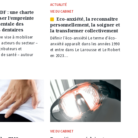
ACTUALITÉ
DF : une charte
VIE DU CABINET
ser l’empreinte
Eco-anxiété, la reconnaître
Article
entale des
personnellement, la soigner et
réservé
dentaires
la transformer collectivement
à
ive vise à mobiliser
nos
Définir l’éco-anxiété Le terme d’éco-
 acteurs du secteur –
abonnés
anxiété apparaît dans les années 1990
tributeurs et
et entre dans Le Larousse et Le Robert
 de santé – autour
en 2023....
VIE DU CABINET