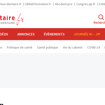
tion-dentaire.fr
IdWebformation.fr
Abcdent.pro
Congres-jip.fr
Edit
Recherc
IDÉOS
ANNONCES
ÉVÈNEMENTS
JOURNÉE ID – JIP
se
Politique de santé
Santé publique
Vie du cabinet
COVID-19