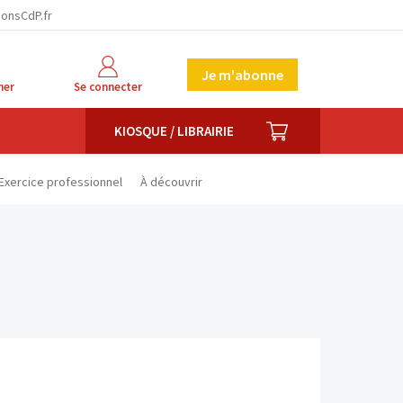
facebook
twitter
linkedin
ionsCdP.fr
Je m'abonne
her
Se connecter
PANIER
KIOSQUE / LIBRAIRIE
Exercice professionnel
À découvrir