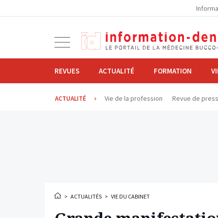
la
Informa
navigation
Ouvrir
la
navigation
REVUES
ACTUALITÉ
FORMATION
V
Vie de la profession
Revue de pres
ACTUALITÉ
>
ACTUALITÉS
>
VIE DU CABINET