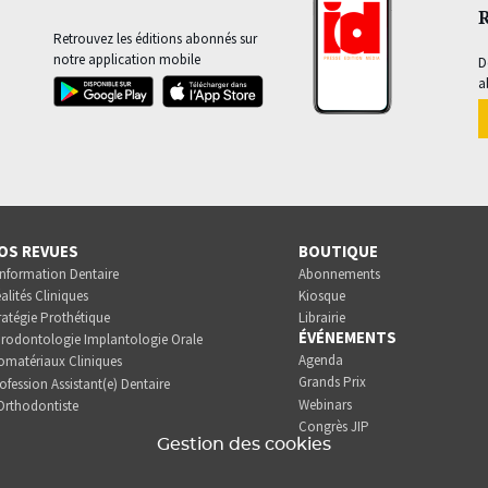
Retrouvez les éditions abonnés sur
notre application mobile
D
a
OS REVUES
BOUTIQUE
Information Dentaire
Abonnements
alités Cliniques
Kiosque
ratégie Prothétique
Librairie
ÉVÉNEMENTS
rodontologie Implantologie Orale
Agenda
omatériaux Cliniques
Grands Prix
ofession Assistant(e) Dentaire
Webinars
Orthodontiste
Congrès JIP
Gestion des cookies