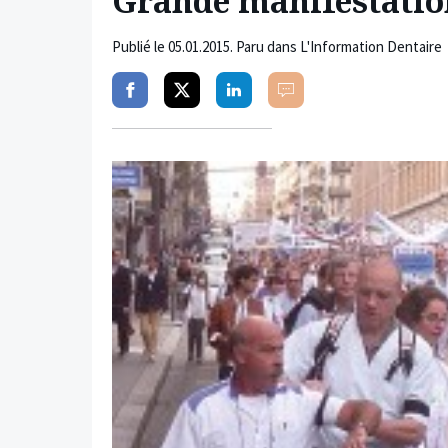
Grande manifestatio
Publié le
05.01.2015
. Paru dans L'Information Dentaire
Partager
Partager
Partager
Commenter
sur
sur
sur
facebook
twitter
linkedin