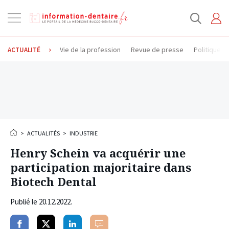
Ouvrir
la
navigation
Vie de la profession
Revue de presse
Politique d
ACTUALITÉ
>
ACTUALITÉS
>
INDUSTRIE
Henry Schein va acquérir une
participation majoritaire dans
Biotech Dental
Publié le
20.12.2022
.
Partager
Partager
Partager
Commenter