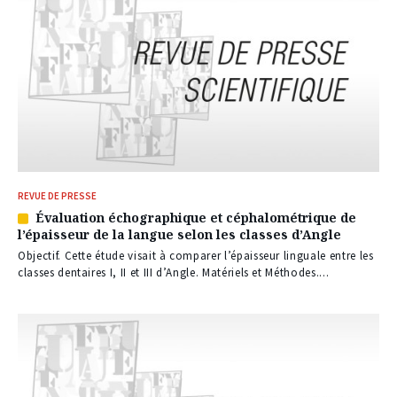
REVUE DE PRESSE
Évaluation échographique et céphalométrique de
Article
l’épaisseur de la langue selon les classes d’Angle
réservé
à
Objectif. Cette étude visait à comparer l’épaisseur linguale entre les
nos
classes dentaires I, II et III d’Angle. Matériels et Méthodes....
abonnés