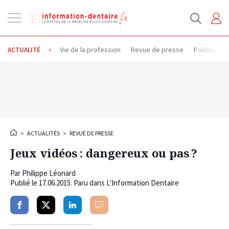
Ouvrir
la
navigation
Vie de la profession
Revue de presse
Politique d
ACTUALITÉ
>
ACTUALITÉS
>
REVUE DE PRESSE
Jeux vidéos : dangereux ou pas ?
Par
Philippe Léonard
Publié le
17.06.2015
. Paru dans L'Information Dentaire
Partager
Partager
Partager
Commenter
sur
sur
sur
facebook
twitter
linkedin