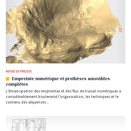
REVUE DE PRESSE
Empreinte numérique et prothèses amovibles
Article
complètes
réservé
à
L’émancipation des empreintes et des flux de travail numériques a
nos
considérablement bouleversé l’organisation, les techniques et le
abonnés
contenu des séquences...