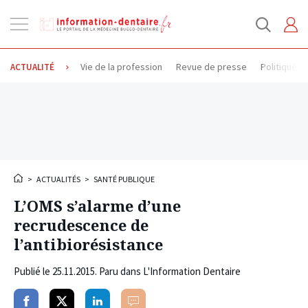
Ouvrir
la
navigation
Vie de la profession
Revue de presse
Politique d
ACTUALITÉ
>
ACTUALITÉS
>
SANTÉ PUBLIQUE
L’OMS s’alarme d’une
recrudescence de
l’antibiorésistance
Publié le
25.11.2015
. Paru dans L'Information Dentaire
Partager
Partager
Partager
Commenter