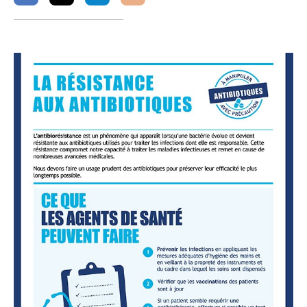
sur
sur
sur
facebook
twitter
linkedin