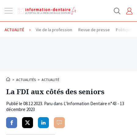
Ouvrir
la
navigation
Vie de la profession
Revue de presse
Politique d
ACTUALITÉ
>
ACTUALITÉS
>
ACTUALITÉ
La FDI aux côtés des seniors
Publié le
08.12.2023
. Paru dans L'Information Dentaire n°43 - 13
décembre 2023
Partager
Partager
Partager
Commenter
sur
sur
sur
facebook
twitter
linkedin