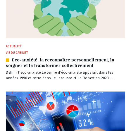
ACTUALITÉ
VIE DU CABINET
Eco-anxiété, la reconnaître personnellement, la
Article
soigner et la transformer collectivement
réservé
à
Définir l’éco-anxiété Le terme d’éco-anxiété apparaît dans les
nos
années 1990 et entre dans Le Larousse et Le Robert en 2023....
abonnés