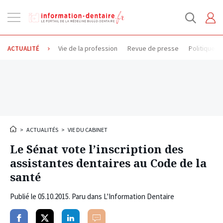
Ouvrir
la
navigation
Vie de la profession
Revue de presse
Politique d
ACTUALITÉ
>
ACTUALITÉS
>
VIE DU CABINET
Le Sénat vote l’inscription des
assistantes dentaires au Code de la
santé
Publié le
05.10.2015
. Paru dans L'Information Dentaire
Partager
Partager
Partager
Commenter