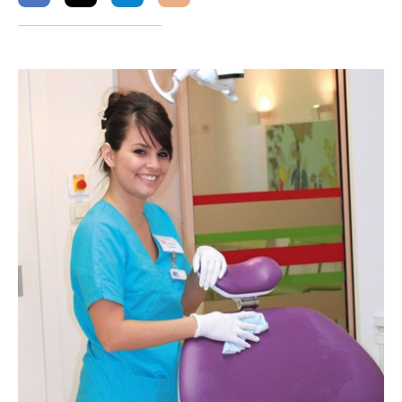
sur
sur
sur
facebook
twitter
linkedin