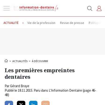
Ouvrir
la
navigation
Vie de la profession
Revue de presse
Politique d
ACTUALITÉ
>
ACTUALITÉS
>
À DÉCOUVRIR
Les premières empreintes
dentaires
Par
Gérard Braye
Publié le
18.11.2015
. Paru dans L'Information Dentaire (page 46-
48)