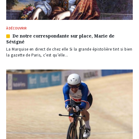
À DÉCOUVRIR
De notre correspondante sur place, Marie de
Article
Sévigné
réservé
à
La Marquise en direct de chez elle Si la grande épistolière tint si bien
nos
la gazette de Paris, c’est qu’elle...
abonnés