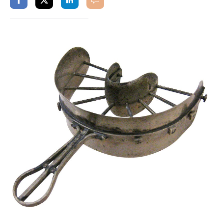
Partager
Partager
Partager
Commenter
sur
sur
sur
facebook
twitter
linkedin