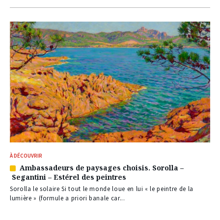
À DÉCOUVRIR
Ambassadeurs de paysages choisis. Sorolla –
Article
Segantini – Estérel des peintres
réservé
à
Sorolla le solaire Si tout le monde loue en lui « le peintre de la
nos
lumière » (formule a priori banale car...
abonnés