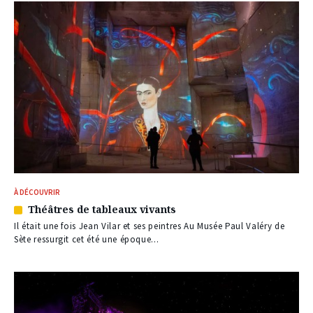
À DÉCOUVRIR
Théâtres de tableaux vivants
Article
réservé
Il était une fois Jean Vilar et ses peintres Au Musée Paul Valéry de
à
Sète ressurgit cet été une époque...
nos
abonnés