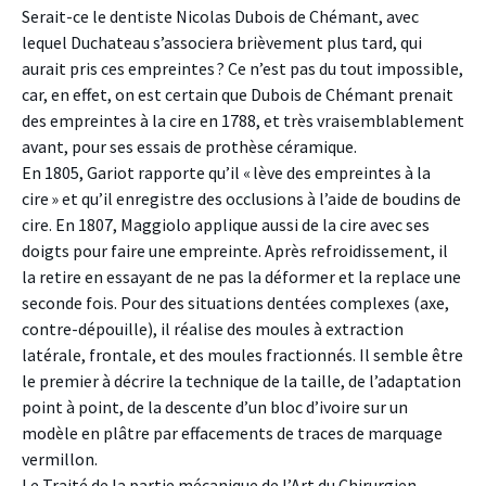
Serait-ce le dentiste Nicolas Dubois de Chémant, avec
lequel Duchateau s’associera brièvement plus tard, qui
aurait pris ces empreintes ? Ce n’est pas du tout impossible,
car, en effet, on est certain que Dubois de Chémant prenait
des empreintes à la cire en 1788, et très vraisemblablement
avant, pour ses essais de prothèse céramique.
En 1805, Gariot rapporte qu’il « lève des empreintes à la
cire » et qu’il enregistre des occlusions à l’aide de boudins de
cire. En 1807, Maggiolo applique aussi de la cire avec ses
doigts pour faire une empreinte. Après refroidissement, il
la retire en essayant de ne pas la déformer et la replace une
seconde fois. Pour des situations dentées complexes (axe,
contre-dépouille), il réalise des moules à extraction
latérale, frontale, et des moules fractionnés. Il semble être
le premier à décrire la technique de la taille, de l’adaptation
point à point, de la descente d’un bloc d’ivoire sur un
modèle en plâtre par effacements de traces de marquage
vermillon.
Le Traité de la partie mécanique de l’Art du Chirurgien