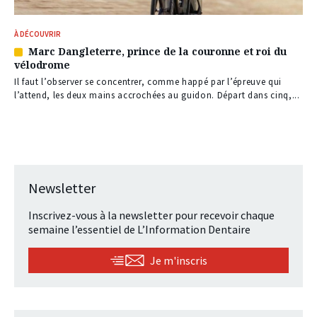
À DÉCOUVRIR
Marc Dangleterre, prince de la couronne et roi du
Article
vélodrome
réservé
à
Il faut l’observer se concentrer, comme happé par l’épreuve qui
nos
l’attend, les deux mains accrochées au guidon. Départ dans cinq,...
abonnés
Newsletter
Inscrivez-vous à la newsletter pour recevoir chaque
semaine l’essentiel de L’Information Dentaire
Je m'inscris