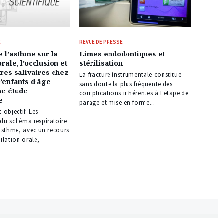
E
REVUE DE PRESSE
e l’asthme sur la
Limes endodontiques et
orale, l’occlusion et
stérilisation
res salivaires chez
La fracture instrumentale constitue
’enfants d’âge
sans doute la plus fréquente des
ne étude
complications inhérentes à l’étape de
e
parage et mise en forme...
 objectif. Les
 du schéma respiratoire
’asthme, avec un recours
tilation orale,