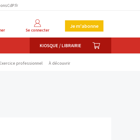
facebook
twitter
linkedin
ionsCdP.fr
Je m'abonne
her
Se connecter
PANIER
KIOSQUE / LIBRAIRIE
Exercice professionnel
À découvrir