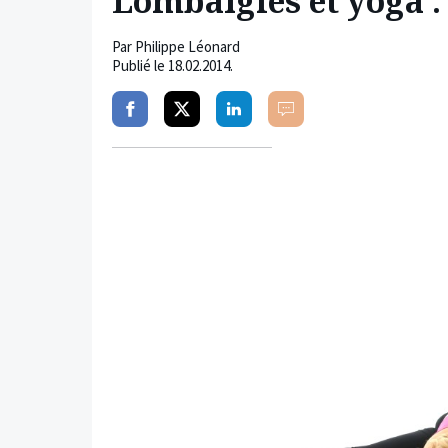
Lombalgies et yoga 
Par
Philippe Léonard
Publié le
18.02.2014
.
Partager
Partager
Partager
Commenter
sur
sur
sur
facebook
twitter
linkedin