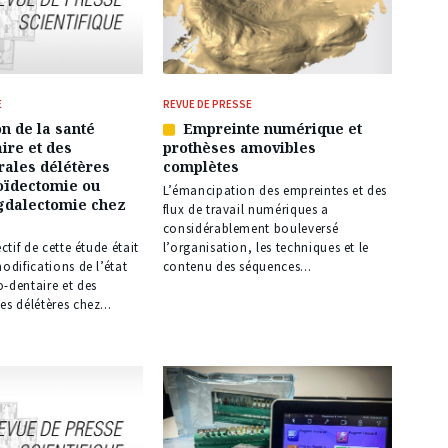
E
REVUE DE PRESSE
n de la santé
Empreinte numérique et
Article
ire et des
prothèses amovibles
réservé
rales délétères
complètes
à
oïdectomie ou
nos
L’émancipation des empreintes et des
dalectomie chez
abonnés
flux de travail numériques a
considérablement bouleversé
ectif de cette étude était
l’organisation, les techniques et le
modifications de l’état
contenu des séquences...
-dentaire et des
es délétères chez...