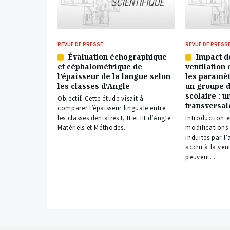
REVUE DE PRESSE
REVUE DE PRESS
Évaluation échographique
Impact d
Article
Article
et céphalométrique de
ventilation 
réservé
réservé
l’épaisseur de la langue selon
les paramèt
à
à
les classes d’Angle
un groupe d
nos
nos
scolaire : u
abonnés
abonnés
Objectif. Cette étude visait à
transversal
comparer l’épaisseur linguale entre
les classes dentaires I, II et III d’Angle.
Introduction et
Matériels et Méthodes....
modifications
induites par l
accru à la ven
peuvent...