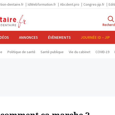
tion-dentaire.fr
IdWebformation.fr
Abcdent.pro
Congres-jip.fr
Edit
Recherc
IDÉOS
ANNONCES
ÉVÈNEMENTS
JOURNÉE ID – JIP
se
Politique de santé
Santé publique
Vie du cabinet
COVID-19