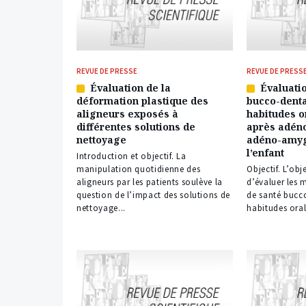
REVUE DE PRESSE
REVUE DE PRESS
Évaluation de la
Évaluatio
Article
Article
déformation plastique des
bucco-denta
réservé
réservé
aligneurs exposés à
habitudes o
à
à
différentes solutions de
après adén
nos
nos
nettoyage
adéno-amyg
abonnés
abonnés
l’enfant
Introduction et objectif. La
manipulation quotidienne des
Objectif. L’obj
aligneurs par les patients soulève la
d’évaluer les 
question de l’impact des solutions de
de santé bucco
nettoyage...
habitudes oral