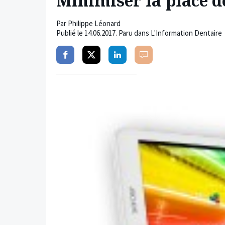
Minimiser la place de
Par
Philippe Léonard
Publié le
14.06.2017
. Paru dans L'Information Dentaire
Partager
Partager
Partager
Commenter
sur
sur
sur
facebook
twitter
linkedin