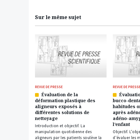
Sur le même sujet
REVUE DE PRESSE
REVUE DE PRESS
Évaluation de la
Évaluatio
Article
Article
déformation plastique des
bucco-denta
réservé
réservé
aligneurs exposés à
habitudes o
à
à
différentes solutions de
après adén
nos
nos
nettoyage
adéno-amyg
abonnés
abonnés
l’enfant
Introduction et objectif. La
manipulation quotidienne des
Objectif. L’obj
aligneurs par les patients soulève la
d’évaluer les 