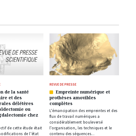
E
REVUE DE PRESSE
n de la santé
Empreinte numérique et
Article
ire et des
prothèses amovibles
réservé
rales délétères
complètes
à
oïdectomie ou
nos
L’émancipation des empreintes et des
dalectomie chez
abonnés
flux de travail numériques a
considérablement bouleversé
ectif de cette étude était
l’organisation, les techniques et le
modifications de l’état
contenu des séquences...