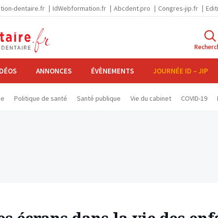
tion-dentaire.fr
IdWebformation.fr
Abcdent.pro
Congres-jip.fr
Edit
Recherc
IDÉOS
ANNONCES
ÉVÈNEMENTS
JOURNÉE ID – JIP
se
Politique de santé
Santé publique
Vie du cabinet
COVID-19