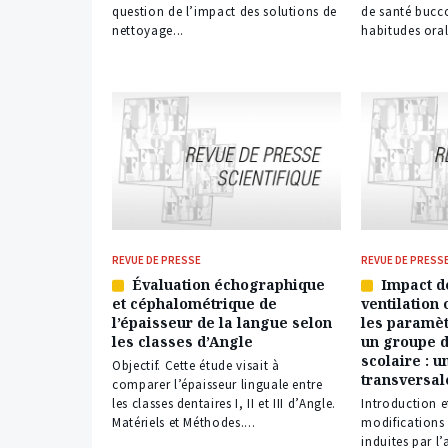
question de l’impact des solutions de
de santé bucco
nettoyage...
habitudes oral
REVUE DE PRESSE
REVUE DE PRESS
Évaluation échographique
Impact d
Article
Article
et céphalométrique de
ventilation 
réservé
réservé
l’épaisseur de la langue selon
les paramèt
à
à
les classes d’Angle
un groupe d
nos
nos
scolaire : u
abonnés
abonnés
Objectif. Cette étude visait à
transversal
comparer l’épaisseur linguale entre
les classes dentaires I, II et III d’Angle.
Introduction et
Matériels et Méthodes....
modifications
induites par l