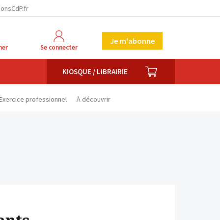
facebook
twitter
linkedin
ionsCdP.fr
Je m'abonne
her
Se connecter
PANIER
KIOSQUE / LIBRAIRIE
Exercice professionnel
À découvrir