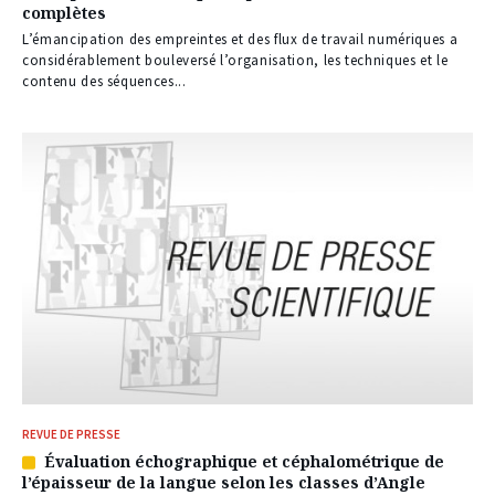
complètes
réservé
à
L’émancipation des empreintes et des flux de travail numériques a
nos
considérablement bouleversé l’organisation, les techniques et le
abonnés
contenu des séquences...
REVUE DE PRESSE
Évaluation échographique et céphalométrique de
Article
l’épaisseur de la langue selon les classes d’Angle
réservé