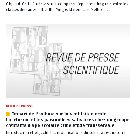
à
Objectif. Cette étude visait à comparer l’épaisseur linguale entre les
nos
classes dentaires I, II et III d’Angle. Matériels et Méthodes....
abonnés
REVUE DE PRESSE
Impact de l’asthme sur la ventilation orale,
Article
l’occlusion et les paramètres salivaires chez un groupe
réservé
d’enfants d’âge scolaire : une étude transversale
à
nos
Introduction et objectif. Les modifications du schéma respiratoire