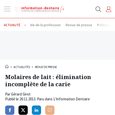
Ouvrir
la
navigation
Vie de la profession
Revue de presse
Politique d
ACTUALITÉ
>
ACTUALITÉS
>
REVUE DE PRESSE
Molaires de lait : élimination
incomplète de la carie
Par
Gérard Girot
Publié le
20.11.2013
. Paru dans L'Information Dentaire
Partager
Partager
Partager
Commenter