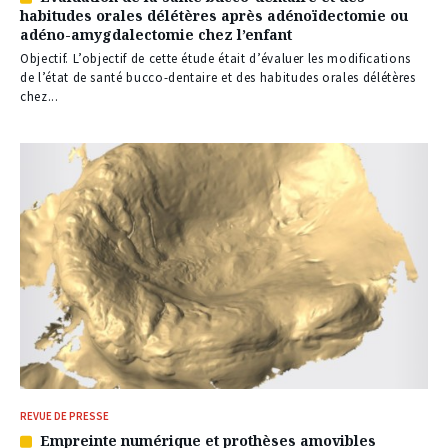
Article
habitudes orales délétères après adénoïdectomie ou
réservé
adéno-amygdalectomie chez l’enfant
à
nos
Objectif. L’objectif de cette étude était d’évaluer les modifications
abonnés
de l’état de santé bucco-dentaire et des habitudes orales délétères
chez...
REVUE DE PRESSE
Empreinte numérique et prothèses amovibles
Article