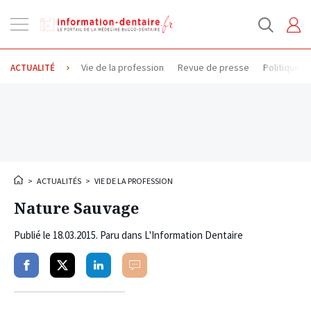
Ouvrir
la
navigation
Vie de la profession
Revue de presse
Politique d
ACTUALITÉ
>
ACTUALITÉS
>
VIE DE LA PROFESSION
Nature Sauvage
Publié le
18.03.2015
. Paru dans L'Information Dentaire
Partager
Partager
Partager
Commenter
sur
sur
sur
facebook
twitter
linkedin