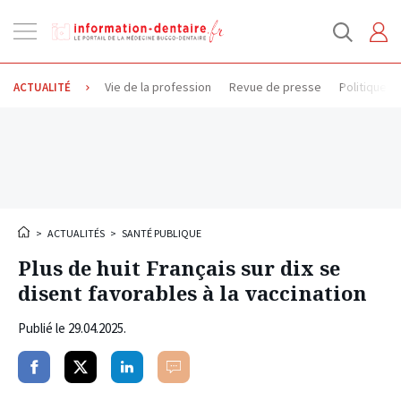
Ouvrir
la
navigation
Vie de la profession
Revue de presse
Politique d
ACTUALITÉ
>
ACTUALITÉS
>
SANTÉ PUBLIQUE
Plus de huit Français sur dix se
disent favorables à la vaccination
Publié le
29.04.2025
.
Partager
Partager
Partager
Commenter
sur
sur
sur