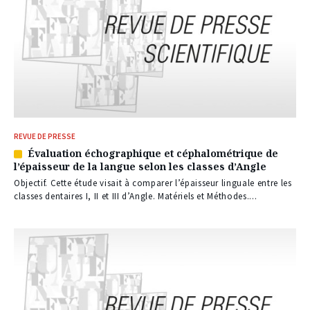
REVUE DE PRESSE
Évaluation échographique et céphalométrique de
Article
l’épaisseur de la langue selon les classes d’Angle
réservé
à
Objectif. Cette étude visait à comparer l’épaisseur linguale entre les
nos
classes dentaires I, II et III d’Angle. Matériels et Méthodes....
abonnés