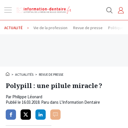
Ouvrir
la
navigation
Vie de la profession
Revue de presse
Politique d
ACTUALITÉ
>
ACTUALITÉS
>
REVUE DE PRESSE
Polypill : une pilule miracle ?
Par
Philippe Léonard
Publié le
16.03.2018
. Paru dans L'Information Dentaire
Partager
Partager
Partager
Commenter
sur
sur
sur
facebook
twitter
linkedin