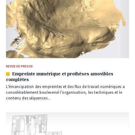
REVUE DE PRESSE
Empreinte numérique et prothèses amovibles
Article
complètes
réservé
à
L’émancipation des empreintes et des flux de travail numériques a
nos
considérablement bouleversé l’organisation, les techniques et le
abonnés
contenu des séquences...