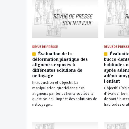
REVUE DE PRESSE
REVUE DE PRESS
Évaluation de la
Évaluatio
Article
Article
déformation plastique des
bucco-denta
réservé
réservé
aligneurs exposés à
habitudes o
à
à
différentes solutions de
après adén
nos
nos
nettoyage
adéno-amyg
abonnés
abonnés
l’enfant
Introduction et objectif. La
manipulation quotidienne des
Objectif. L’obj
aligneurs par les patients soulève la
d’évaluer les 
question de l’impact des solutions de
de santé bucco
nettoyage...
habitudes oral