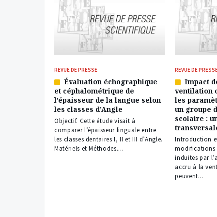
REVUE DE PRESSE
REVUE DE PRESS
Évaluation échographique
Impact d
Article
Article
et céphalométrique de
ventilation 
réservé
réservé
l’épaisseur de la langue selon
les paramèt
à
à
les classes d’Angle
un groupe d
nos
nos
scolaire : u
abonnés
abonnés
Objectif. Cette étude visait à
transversal
comparer l’épaisseur linguale entre
les classes dentaires I, II et III d’Angle.
Introduction et
Matériels et Méthodes....
modifications
induites par l
accru à la ven
peuvent...