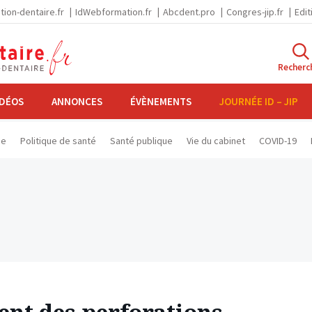
tion-dentaire.fr
IdWebformation.fr
Abcdent.pro
Congres-jip.fr
Edit
Recherc
IDÉOS
ANNONCES
ÉVÈNEMENTS
JOURNÉE ID – JIP
se
Politique de santé
Santé publique
Vie du cabinet
COVID-19