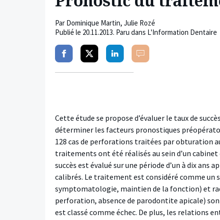
Pronostic du traitem
Par
Dominique Martin
,
Julie Rozé
Publié le
20.11.2013
. Paru dans L'Information Dentaire
Partager
Partager
Partager
Commenter
sur
sur
sur
facebook
twitter
linkedin
Cette étude se propose d’évaluer le taux de succè
déterminer les facteurs pronostiques préopératoir
128 cas de perforations traitées par obturation 
traitements ont été réalisés au sein d’un cabinet 
succès est évalué sur une période d’un à dix ans 
calibrés. Le traitement est considéré comme un su
symptomatologie, maintien de la fonction) et rad
perforation, absence de parodontite apicale) sont
est classé comme échec. De plus, les relations en