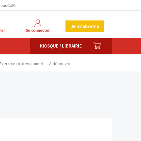
facebook
twitter
linkedin
ionsCdP.fr
Je m'abonne
her
Se connecter
PANIER
KIOSQUE / LIBRAIRIE
Exercice professionnel
À découvrir