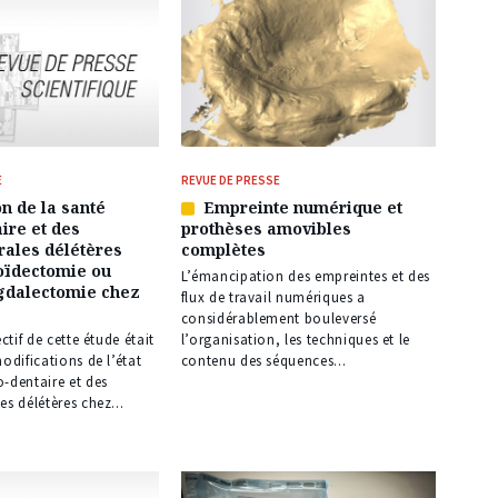
E
REVUE DE PRESSE
n de la santé
Empreinte numérique et
Article
ire et des
prothèses amovibles
réservé
rales délétères
complètes
à
oïdectomie ou
nos
L’émancipation des empreintes et des
dalectomie chez
abonnés
flux de travail numériques a
considérablement bouleversé
ectif de cette étude était
l’organisation, les techniques et le
modifications de l’état
contenu des séquences...
-dentaire et des
es délétères chez...