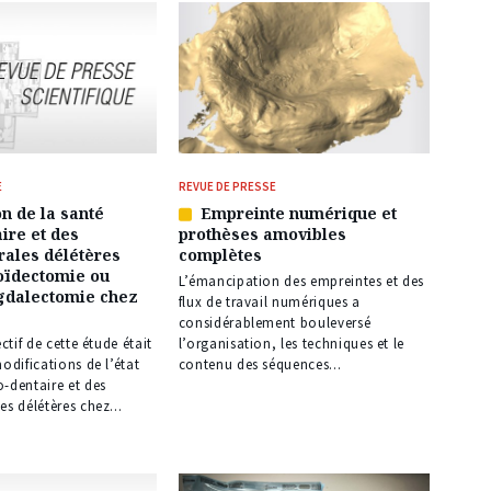
E
REVUE DE PRESSE
n de la santé
Empreinte numérique et
Article
ire et des
prothèses amovibles
réservé
rales délétères
complètes
à
oïdectomie ou
nos
L’émancipation des empreintes et des
dalectomie chez
abonnés
flux de travail numériques a
considérablement bouleversé
ectif de cette étude était
l’organisation, les techniques et le
modifications de l’état
contenu des séquences...
-dentaire et des
es délétères chez...