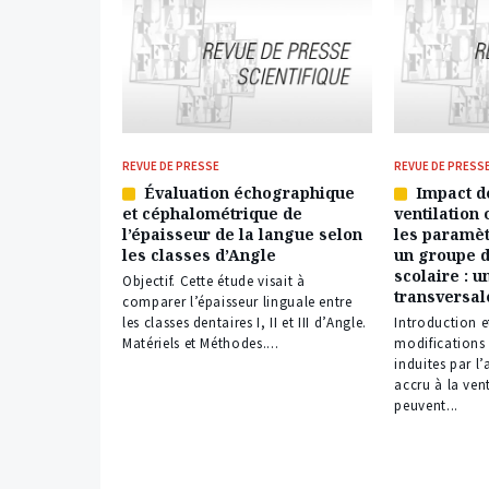
REVUE DE PRESSE
REVUE DE PRESS
Évaluation échographique
Impact d
Article
Article
et céphalométrique de
ventilation 
réservé
réservé
l’épaisseur de la langue selon
les paramèt
à
à
les classes d’Angle
un groupe d
nos
nos
scolaire : u
abonnés
abonnés
Objectif. Cette étude visait à
transversal
comparer l’épaisseur linguale entre
les classes dentaires I, II et III d’Angle.
Introduction et
Matériels et Méthodes....
modifications
induites par l
accru à la ven
peuvent...