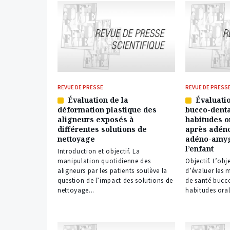
REVUE DE PRESSE
REVUE DE PRESS
Évaluation de la
Évaluatio
Article
Article
déformation plastique des
bucco-denta
réservé
réservé
aligneurs exposés à
habitudes o
à
à
différentes solutions de
après adén
nos
nos
nettoyage
adéno-amyg
abonnés
abonnés
l’enfant
Introduction et objectif. La
manipulation quotidienne des
Objectif. L’obj
aligneurs par les patients soulève la
d’évaluer les 
question de l’impact des solutions de
de santé bucco
nettoyage...
habitudes oral