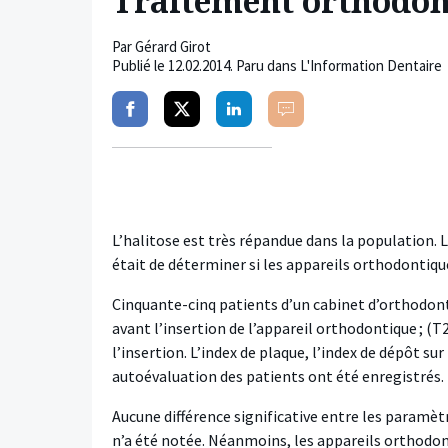
Traitement orthodont
Par
Gérard Girot
Publié le
12.02.2014
. Paru dans L'Information Dentaire
Partager
Partager
Partager
Commenter
sur
sur
sur
facebook
twitter
linkedin
L’halitose est très répandue dans la population. 
était de déterminer si les appareils orthodontique
Cinquante-cinq patients d’un cabinet d’orthodonti
avant l’insertion de l’appareil orthodontique ; (T2)
l’insertion. L’index de plaque, l’index de dépôt s
autoévaluation des patients ont été enregistrés.
Aucune différence significative entre les paramèt
n’a été notée. Néanmoins, les appareils orthodont