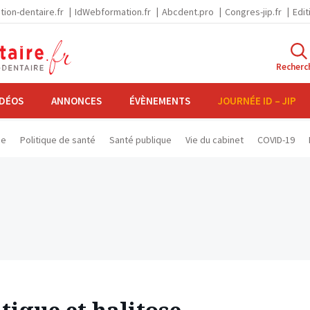
tion-dentaire.fr
IdWebformation.fr
Abcdent.pro
Congres-jip.fr
Edit
Recherc
IDÉOS
ANNONCES
ÉVÈNEMENTS
JOURNÉE ID – JIP
se
Politique de santé
Santé publique
Vie du cabinet
COVID-19