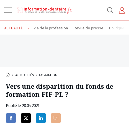
Ouvrir
la
navigation
Vie de la profession
Revue de presse
Politique d
ACTUALITÉ
>
ACTUALITÉS
>
FORMATION
Vers une disparition du fonds de
formation FIF-PL ?
Publié le
20.05.2021
.
Partager
Partager
Partager
Commenter
sur
sur
sur