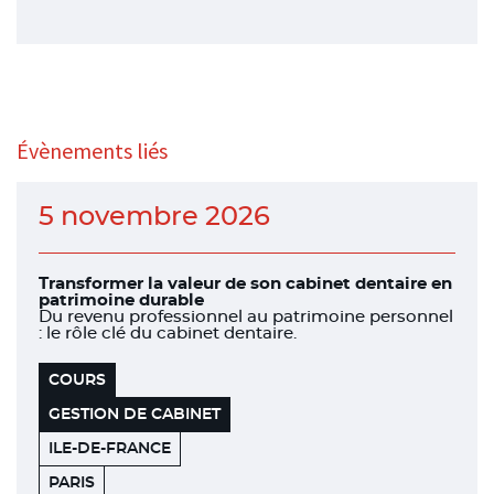
Évènements liés
5 novembre 2026
Transformer la valeur de son cabinet dentaire en
patrimoine durable
Du revenu professionnel au patrimoine personnel
: le rôle clé du cabinet dentaire.
COURS
GESTION DE CABINET
ILE-DE-FRANCE
WEWORK
75012
PARIS