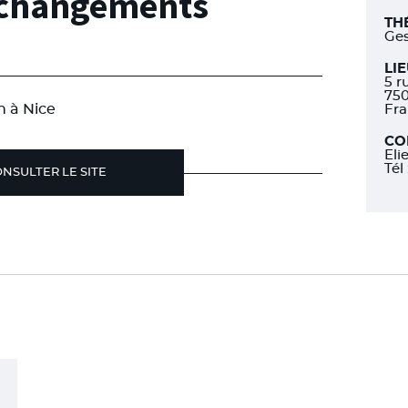
 changements
TH
Ges
LI
5 r
750
in à Nice
Fr
CO
Eli
Tél
NSULTER LE SITE