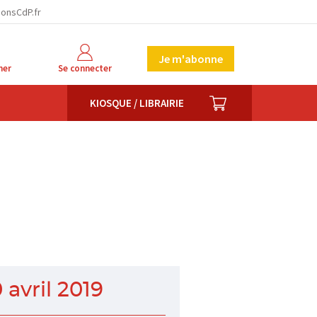
ionsCdP.fr
Je m'abonne
her
Se connecter
PANIER
KIOSQUE / LIBRAIRIE
0 avril 2019