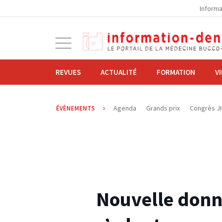
la
Informa
navigation
Ouvrir
la
navigation
REVUES
ACTUALITÉ
FORMATION
V
Agenda
Grands prix
Congrès J
ÉVÈNEMENTS
01.03.2019
Nouvelle donn