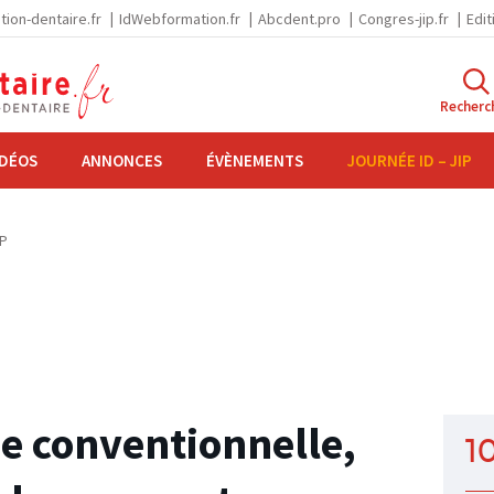
tion-dentaire.fr
IdWebformation.fr
Abcdent.pro
Congres-jip.fr
Edit
Recherc
IDÉOS
ANNONCES
ÉVÈNEMENTS
JOURNÉE ID – JIP
IP
e conventionnelle,
1