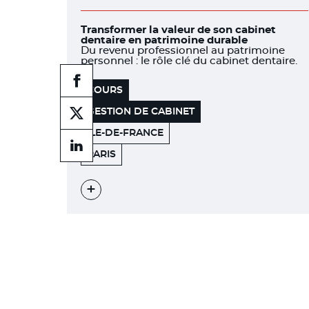
Transformer la valeur de son cabinet
dentaire en patrimoine durable
Du revenu professionnel au patrimoine
personnel : le rôle clé du cabinet dentaire.
Partager
COURS
sur
facebook
GESTION DE CABINET
Partager
sur
ILE-DE-FRANCE
facebook
Partager
WEWORK
75012
PARIS
sur
linkedin
Voir
l'évènement