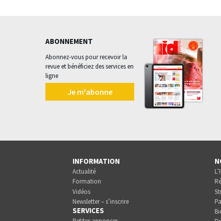
ABONNEMENT
Abonnez-vous pour recevoir la
revue et bénéficiez des services en
ligne
Je m'abonne
INFORMATION
N
Actualité
L’
Formation
Ré
Vidéos
St
Newsletter – s’inscrire
Pa
SERVICES
Bi
Petites annonces