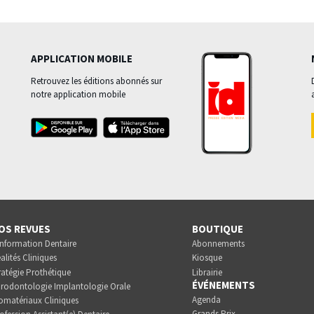
APPLICATION MOBILE
Retrouvez les éditions abonnés sur
notre application mobile
OS REVUES
BOUTIQUE
Information Dentaire
Abonnements
alités Cliniques
Kiosque
ratégie Prothétique
Librairie
ÉVÉNEMENTS
rodontologie Implantologie Orale
Agenda
omatériaux Cliniques
Grands Prix