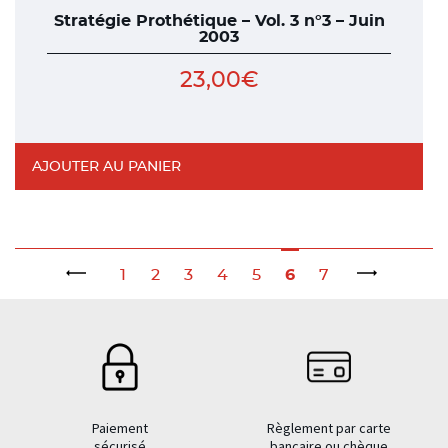
Stratégie Prothétique – Vol. 3 n°3 – Juin
2003
23,00
€
AJOUTER AU PANIER
1
2
3
4
5
6
7
←
→
Paiement
Règlement par carte
sécurisé
bancaire ou chèque