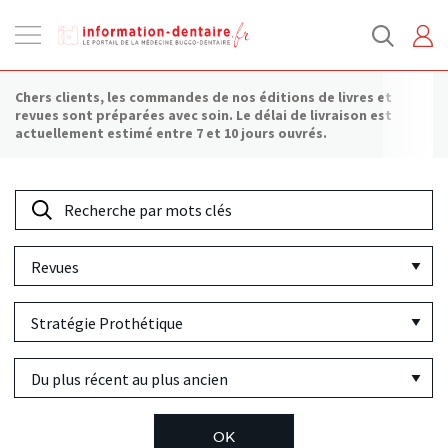
Ouvrir
la
navigation
Chers clients, les commandes de nos éditions de livres et
revues sont préparées avec soin. Le délai de livraison est
actuellement estimé entre 7 et 10 jours ouvrés.
Recherche
par
Tous
mots
les
clés
Rubrique
produits
Tri
par
ancienneté
OK