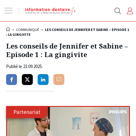
Ouvrir
la
navigation
>
COMMUNIQUÉ
>
LES CONSEILS DE JENNIFER ET SABINE – EPISODE 1
: LA GINGIVITE
Les conseils de Jennifer et Sabine –
Episode 1 : La gingivite
Publié le
23.09.2025
.
Partager
Partager
Partager
Commenter
sur
sur
sur
facebook
twitter
linkedin
Partenariat