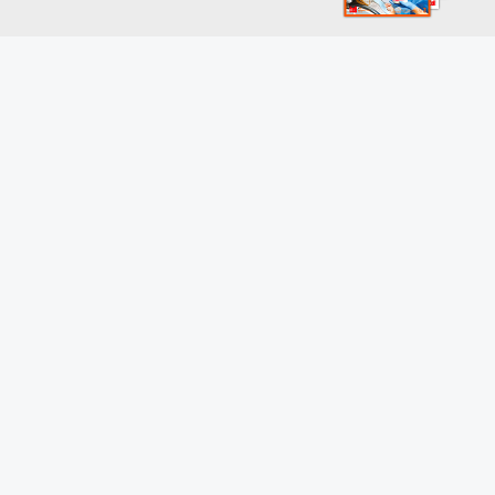
INFORMATION
Actualité
Formation
Vidéos
Newsletter – s’inscrire
SERVICES
Petites annonces
Formations DPC
NOS REVUES
L’Information Dentaire
Réalités Cliniques
Stratégie Prothétique
Parodontologie Implantologie Orale
Biomatériaux Cliniques
Profession Assistant(e) Dentaire
L’Orthodontiste
BOUTIQUE
Abonnements
Kiosque