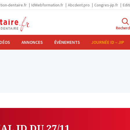
tion-dentaire.fr
IdWebformation.fr
Abcdent.pro
Congres-jip.fr
Edit
Recherc
IDÉOS
ANNONCES
ÉVÈNEMENTS
JOURNÉE ID – JIP
AL ID DU 27/11