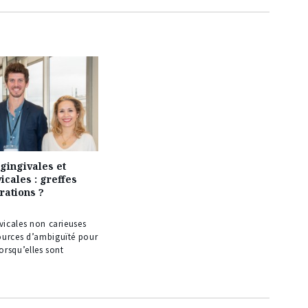
gingivales et
icales : greffes
rations ?
rvicales non carieuses
ources d’ambiguïté pour
lorsqu’elles sont