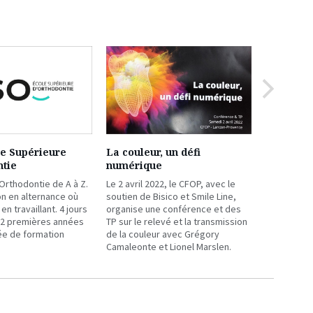
Ressource
suivante
le Supérieure
La couleur, un défi
ADF 2021 
ntie
numérique
Retrouvez 
les exposan
Orthodontie de A à Z.
Le 2 avril 2022, le CFOP, avec le
congrès et
n en alternance où
soutien de Bisico et Smile Line,
actualités e
en travaillant. 4 jours
organise une conférence et des
 2 premières années
TP sur le relevé et la transmission
ée de formation
de la couleur avec Grégory
Camaleonte et Lionel Marslen.