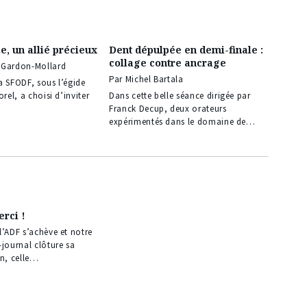
e, un allié précieux
Dent dépulpée en demi-finale :
collage contre ancrage
 Gardon-Mollard
Par Michel Bartala
a SFODF, sous l’égide
orel, a choisi d’inviter
Dans cette belle séance dirigée par
Franck Decup, deux orateurs
expérimentés dans le domaine de…
rci !
l’ADF s’achève et notre
-journal clôture sa
on, celle…