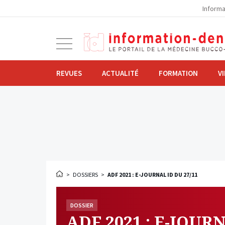
la
Informa
navigation
Ouvrir
la
navigation
REVUES
ACTUALITÉ
FORMATION
V
>
DOSSIERS
>
ADF 2021 : E-JOURNAL ID DU 27/11
DOSSIER
ADF 2021 : E-JOURN