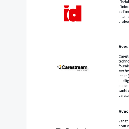
L’hebd
L’Info
de l’i
intern
profes
Avec
Carest
techno
fourni
système
intuit
intell
patien
santé 
carest
Avec
Venez 
pour v