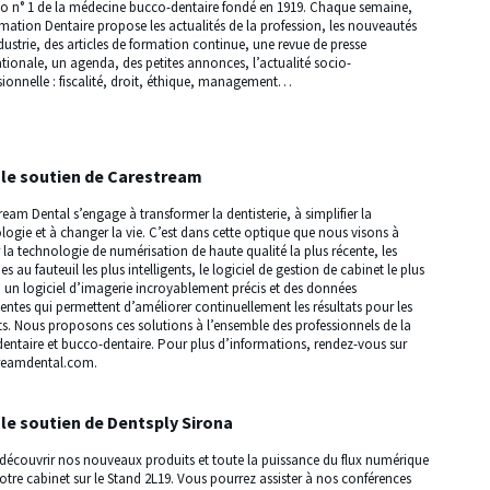
o n° 1 de la médecine bucco-dentaire fondé en 1919. Chaque semaine,
rmation Dentaire propose les actualités de la profession, les nouveautés
ndustrie, des articles de formation continue, une revue de presse
ationale, un agenda, des petites annonces, l’actualité socio-
sionnelle : fiscalité, droit, éthique, management…
 le soutien de Carestream
ream Dental s’engage à transformer la dentisterie, à simplifier la
logie et à changer la vie. C’est dans cette optique que nous visons à
r la technologie de numérisation de haute qualité la plus récente, les
s au fauteuil les plus intelligents, le logiciel de gestion de cabinet le plus
if, un logiciel d’imagerie incroyablement précis et des données
igentes qui permettent d’améliorer continuellement les résultats pour les
ts. Nous proposons ces solutions à l’ensemble des professionnels de la
dentaire et bucco-dentaire. Pour plus d’informations, rendez-vous sur
reamdental.com.
 le soutien de Dentsply Sirona
découvrir nos nouveaux produits et toute la puissance du flux numérique
otre cabinet sur le Stand 2L19. Vous pourrez assister à nos conférences