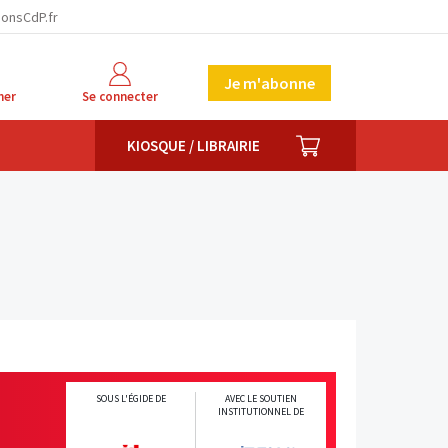
facebook
twitter
linkedin
ionsCdP.fr
Je m'abonne
her
Se connecter
PANIER
KIOSQUE / LIBRAIRIE
SOUS L'ÉGIDE DE
AVEC LE SOUTIEN
INSTITUTIONNEL DE