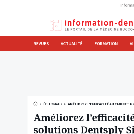
la
Informa
navigation
Ouvrir
la
navigation
REVUES
ACTUALITÉ
FORMATION
V
>
ÉDITORIAUX
>
AMÉLIOREZ L’EFFICACITÉ AU CABINET G
Améliorez l’efficacit
solutions Dentsply S