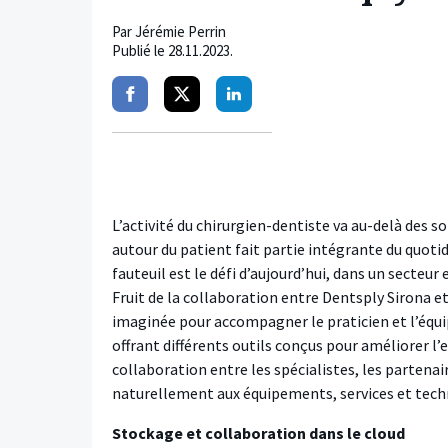
Par
Jérémie Perrin
Publié le
28.11.2023
.
Partager
Partager
Partager
sur
sur
sur
facebook
twitter
linkedin
L’activité du chirurgien-dentiste va au-delà des so
autour du patient fait partie intégrante du quoti
fauteuil est le défi d’aujourd’hui, dans un secteur
Fruit de la collaboration entre Dentsply Sirona 
imaginée pour accompagner le praticien et l’équip
offrant différents outils conçus pour améliorer l’ef
collaboration entre les spécialistes, les partenair
naturellement aux équipements, services et tech
Stockage et collaboration dans le cloud