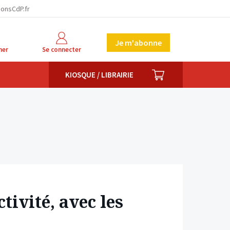
facebook
twitter
linkedin
ionsCdP.fr
Je m'abonne
her
Se connecter
PANIER
KIOSQUE / LIBRAIRIE
tivité, avec les