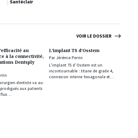
Santéclair
VOIR LE DOSSIER
efficacité au
L’implant TS d’Osstem
e à la connectivité,
Par Jérémie Perrin
lutions Dentsply
L’implant TS d’Osstem est un
incontournable : titane de grade 4,
rrin
connexion interne hexagonale et…
hirurgien-dentiste va au-
 prodigués aux patients
u flux…