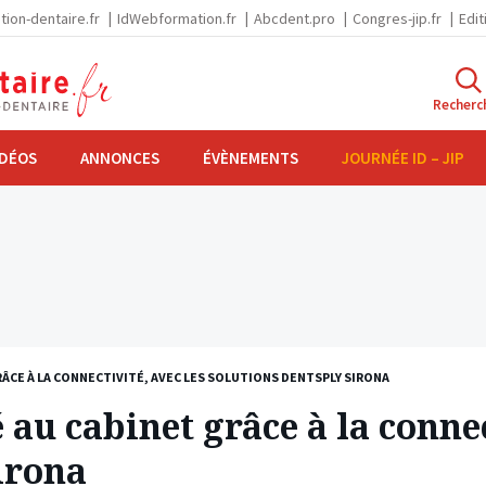
tion-dentaire.fr
IdWebformation.fr
Abcdent.pro
Congres-jip.fr
Edit
Recherc
IDÉOS
ANNONCES
ÉVÈNEMENTS
JOURNÉE ID – JIP
RÂCE À LA CONNECTIVITÉ, AVEC LES SOLUTIONS DENTSPLY SIRONA
é au cabinet grâce à la connec
irona