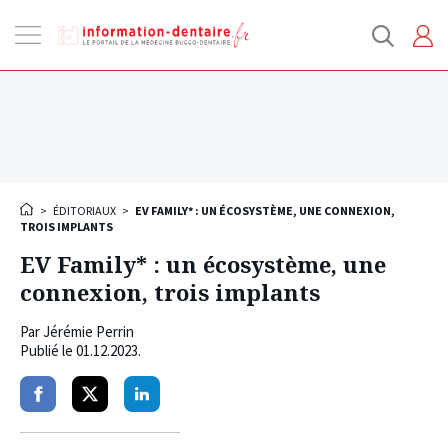
Ouvrir
la
navigation
>
ÉDITORIAUX
>
EV FAMILY* : UN ÉCOSYSTÈME, UNE CONNEXION,
TROIS IMPLANTS
EV Family* : un écosystème, une
connexion, trois implants
Par
Jérémie Perrin
Publié le
01.12.2023
.
Partager
Partager
Partager
sur
sur
sur
facebook
twitter
linkedin