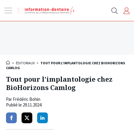
Ouvrir
la
navigation
>
ÉDITORIAUX
>
TOUT POUR L’IMPLANTOLOGIE CHEZ BIOHORIZONS
CAMLOG
Tout pour l’implantologie chez
BioHorizons Camlog
Par
Frédéric Bohin
Publié le
29.11.2024
.
Partager
Partager
Partager
sur
sur
sur
facebook
twitter
linkedin