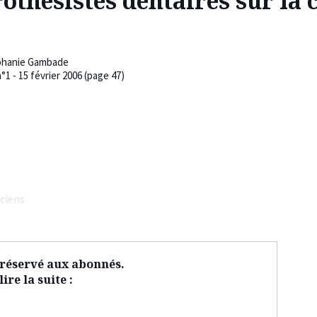
othésistes dentaires sur l
phanie Gambade
°1 - 15 février 2006 (page 47)
iciens
t réservé aux abonnés.
ire la suite :