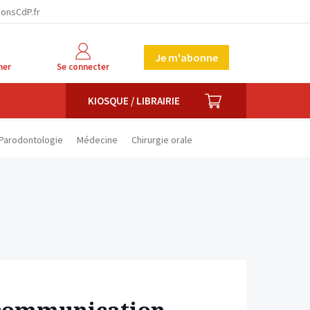
facebook
twitter
linkedin
ionsCdP.fr
Je m'abonne
her
Se connecter
PANIER
KIOSQUE / LIBRAIRIE
Parodontologie
Médecine
Chirurgie orale