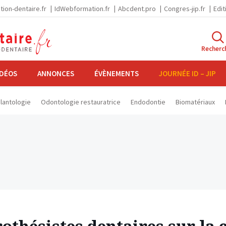
tion-dentaire.fr
IdWebformation.fr
Abcdent.pro
Congres-jip.fr
Edit
Recherc
IDÉOS
ANNONCES
ÉVÈNEMENTS
JOURNÉE ID – JIP
lantologie
Odontologie restauratrice
Endodontie
Biomatériaux