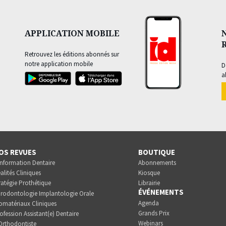
APPLICATION MOBILE
Retrouvez les éditions abonnés sur
notre application mobile
D
a
OS REVUES
BOUTIQUE
Information Dentaire
Abonnements
alités Cliniques
Kiosque
ratégie Prothétique
Librairie
ÉVÉNEMENTS
rodontologie Implantologie Orale
Agenda
omatériaux Cliniques
Grands Prix
ofession Assistant(e) Dentaire
Webinars
Orthodontiste