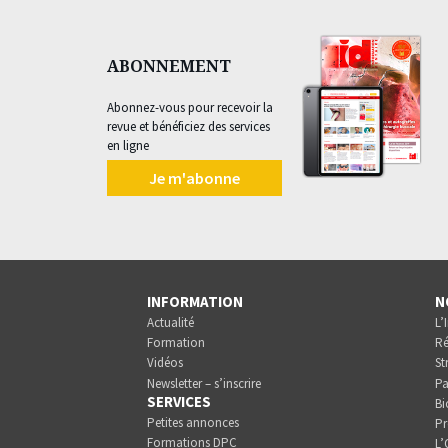
ABONNEMENT
Abonnez-vous pour recevoir la
revue et bénéficiez des services
en ligne
Je m'abonne
INFORMATION
N
Actualité
L’
Formation
Ré
Vidéos
St
Newsletter – s’inscrire
Pa
SERVICES
Bi
Petites annonces
Pr
Formations DPC
L’