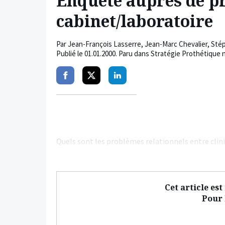
Enquête auprès de pr
cabinet/laboratoire
Par
Jean-François Lasserre
,
Jean-Marc Chevalier
,
Sté
Publié le
01.01.2000
. Paru dans Stratégie Prothétique n
Partager
Partager
Partager
sur
sur
sur
facebook
twitter
linkedin
Quels sont les problèmes relationnels entre clin
Cet article es
Pour l